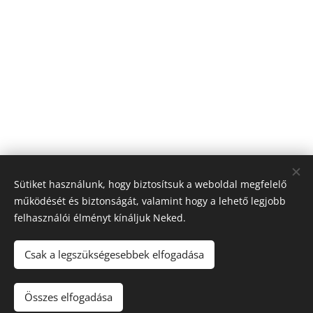
Sütiket használunk, hogy biztosítsuk a weboldal megfelelő
működését és biztonságát, valamint hogy a lehető legjobb
felhasználói élményt kínáljuk Neked.
A blogban megjelenő tartalomra (receptek, írások, fotók, stb.)
Csak a legszükségesebbek elfogadása
a szerzői jogról szóló 2016. évi XCIII. törvény
vonatkozik.Kérem, hogy felhasználásához kérjen engedélyt!
Összes elfogadása
Köszönöm!!