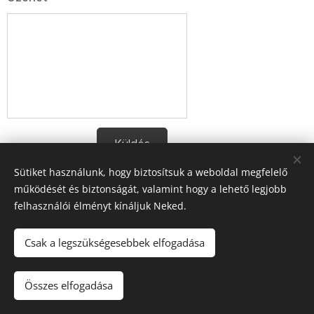
Küldés
Sütiket használunk, hogy biztosítsuk a weboldal megfelelő
működését és biztonságát, valamint hogy a lehető legjobb
felhasználói élményt kínáljuk Neked.
A blogban megjelenő tartalomra (receptek, írások, fotók, stb.)
Csak a legszükségesebbek elfogadása
a szerzői jogról szóló 2016. évi XCIII. törvény
vonatkozik.Kérem, hogy felhasználásához kérjen engedélyt!
Köszönöm!!
Összes elfogadása
Sütik