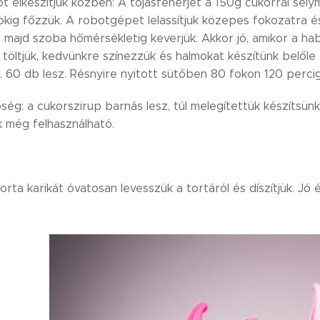
t elkészítjük közben: A tojásfehérjét a 150g cukorral se
fokig főzzük. A robotgépet lelassítjuk közepes fokozatra 
, majd szoba hőmérsékletig keverjük. Akkor jó, amikor a h
öltjük, kedvünkre színezzük és halmokat készítünk belőle 
 60 db lesz. Résnyire nyitott sütőben 80 fokon 120 percig
ség: a cukorszirup barnás lesz, túl melegítettük készítsün
k még felhasználható.
rta karikát óvatosan levesszük a tortáról és díszítjük. Jó 