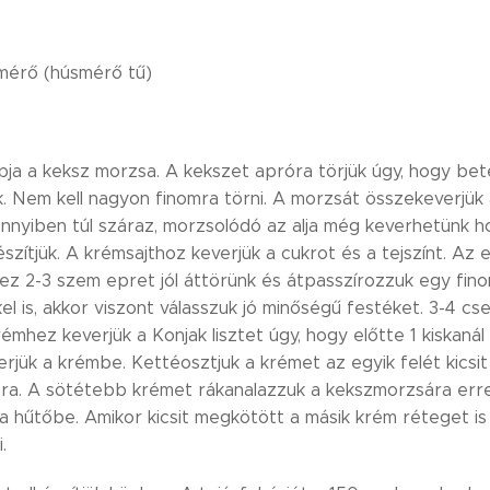
mérő (húsmérő tű)
apja a keksz morzsa. A kekszet apróra törjük úgy, hogy be
. Nem kell nagyon finomra törni. A morzsát összekeverjük a
ennyiben túl száraz, morzsolódó az alja még keverhetünk ho
észítjük. A krémsajthoz keverjük a cukrot és a tejszínt. 
ez 2-3 szem epret jól áttörünk és átpasszírozzuk egy fino
el is, akkor viszont válasszuk jó minőségű festéket. 3-4 
 krémhez keverjük a Konjak lisztet úgy, hogy előtte 1 kiskanál
erjük a krémbe. Kettéosztjuk a krémet az egyik felét kicsi
ra. A sötétebb krémet rákanalazzuk a kekszmorzsára erre
a hűtőbe. Amikor kicsit megkötött a másik krém réteget is
i.