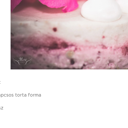
:
apcsos torta forma
sz