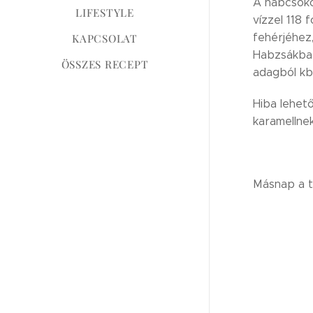
A habcsóko
LIFESTYLE
vízzel 118 
fehérjéhez
KAPCSOLAT
Habzsákba t
ÖSSZES RECEPT
adagból kb.
Hiba lehető
karamellne
Másnap a to