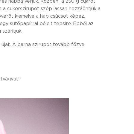
lymes habbá verjük. Közben a 250 g cukrot
és a cukorszirupot szép lassan hozzáöntjük a
abverőt kiemelve a hab csúcsot képez.
egy sütőpapírral bélelt tepsire. Ebből az
 szárítjuk.
k újat. A barna szirupot tovább főzve
étvágyat!!