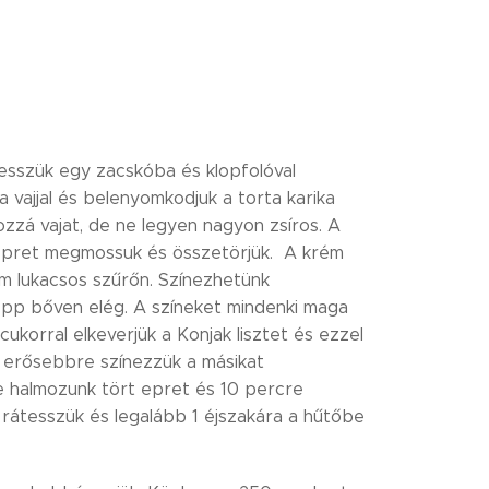
tesszük egy zacskóba és klopfolóval
 vajjal és belenyomkodjuk a torta karika
zzá vajat, de ne legyen nagyon zsíros. A
Az epret megmossuk és összetörjük. A krém
m lukacsos szűrőn. Színezhetünk
csepp bőven elég. A színeket mindenki maga
 cukorral elkeverjük a Konjak lisztet és ezzel
t erősebbre színezzük a másikat
 halmozunk tört epret és 10 percre
 rátesszük és legalább 1 éjszakára a hűtőbe