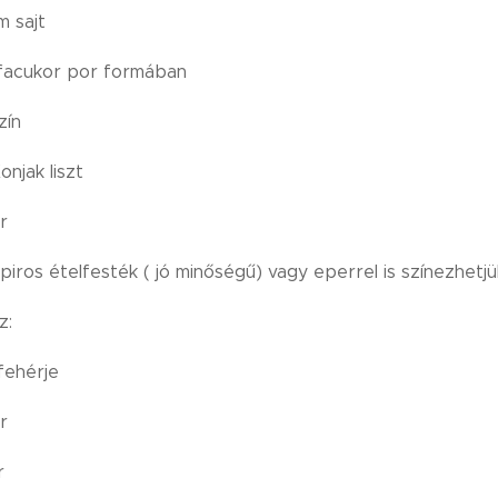
m sajt
rfacukor por formában
zín
onjak liszt
r
iros ételfesték ( jó minőségű) vagy eperrel is színezhetjü
z:
fehérje
r
r