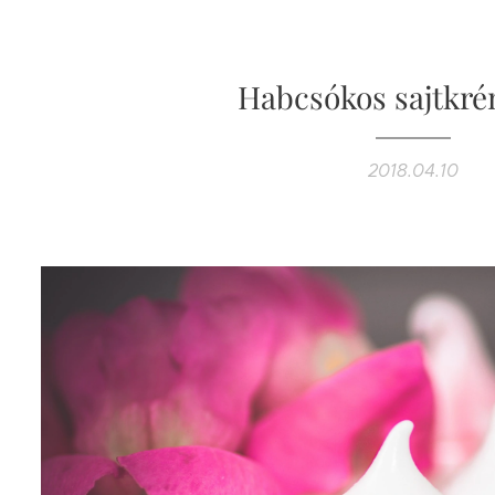
Habcsókos sajtkré
2018.04.10