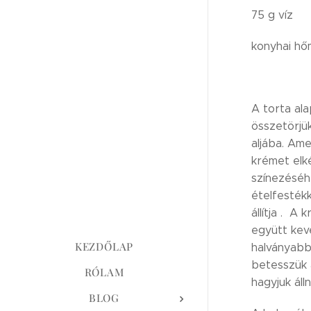
75 g víz
konyhai hő
A torta al
összetörjük
aljába. Am
krémet elk
színezéséh
ételfestékk
állítja . A
együtt kev
KEZDŐLAP
halványabb
betesszük 
RÓLAM
hagyjuk álln
BLOG