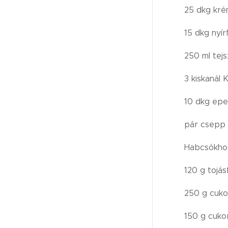
25 dkg kré
15 dkg nyí
250 ml tejs
3 kiskanál K
10 dkg epe
pár csepp p
Habcsókho
120 g tojás
250 g cuko
150 g cuko