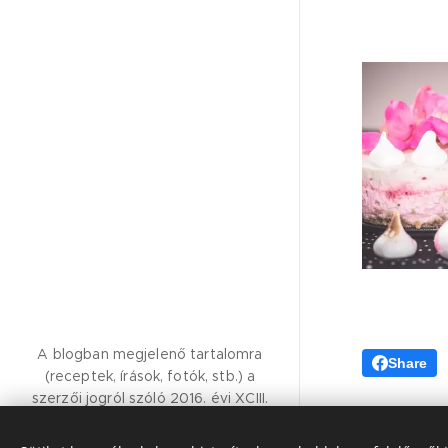
A blogban megjelenő tartalomra
Share
(receptek, írások, fotók, stb.) a
szerzői jogról szóló 2016. évi XCIII.
törvény vonatkozik.Kérem, hogy
felhasználásához kérjen