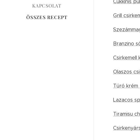
Cukkinis pu
KAPCSOLAT
Grill csirke
ÖSSZES RECEPT
Szezámmag
Branzino s
Csirkemell 
Olaszos cs
Túró krém
Lazacos sp
Tiramisu ch
Csirkenyárs