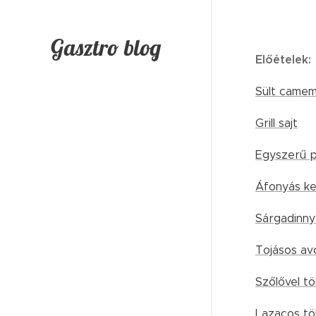
Gasztro blog
Előételek:
Sült camem
Grill sajt
Egyszerű p
Áfonyás ke
Sárgadinny
Tojásos a
Szőlővel t
Lazacos töl