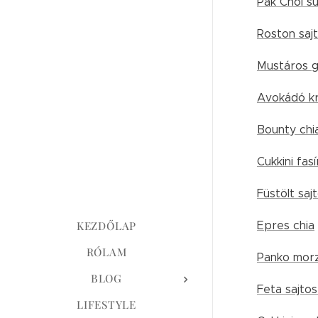
Pak Choi s
Roston sajt
Mustáros gr
Avokádó k
Bounty chi
Cukkini fasí
Füstölt sa
KEZDŐLAP
Epres chia
RÓLAM
Panko morzs
BLOG
Feta sajto
LIFESTYLE