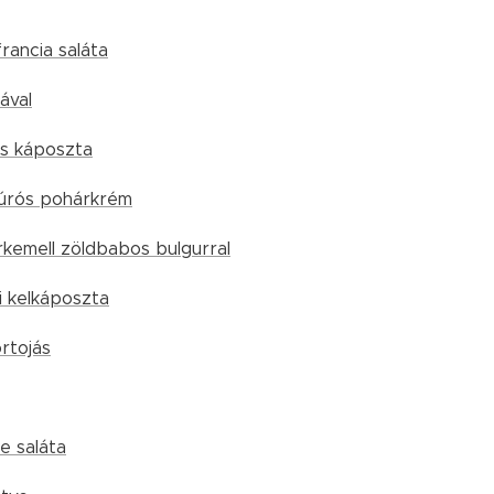
francia saláta
ával
s káposzta
úrós pohárkrém
rkemell zöldbabos bulgurral
i kelkáposzta
rtojás
e saláta