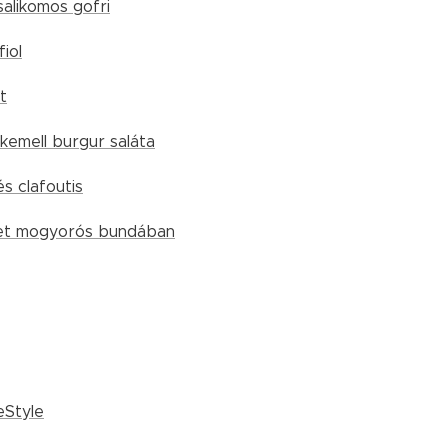
salikomos gofri
fiol
t
kemell burgur saláta
s clafoutis
let mogyorós bundában
feStyle