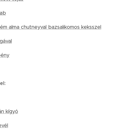
hab
ém alma chutneyval bazsalikomos keksszel
gával
pény
el:
n kígyó
evél
.