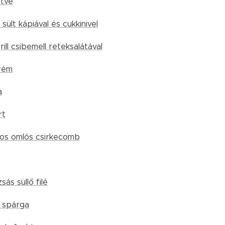
ütve
 sült kápiával és cukkinivel
ill csibemell reteksalátával
rém
a
rt
jtos omlós csirkecomb
ás süllő filé
s spárga