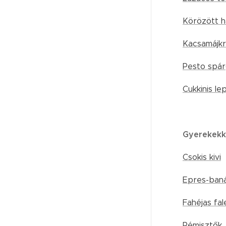
Körözött 
Kacsamájkr
Pesto spár
Cukkinis le
Gyerekekk
Csokis kivi
Epres-baná
Fahéjas fal
Rémisztők...