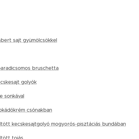
bert sajt gyümölcsökkel
aradicsomos bruschetta
cskesajt golyók
e sonkával
vokádókrém csónakban
öltött kecskesajtgolyó mogyorós-pisztáciás bundában
tött tojás