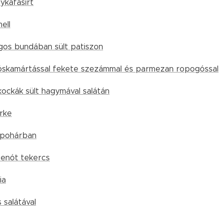
lykafasírt
mell
os bundában sült patiszon
óskamártással fekete szezámmal és parmezan ropogóssal
kockák sült hagymával salátán
irke
 pohárban
enót tekercs
ia
 salátával