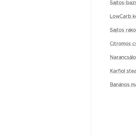
Sajtos-baz
LowCarb k
Sajtos rako
Citromos c
Narancsálo
Karfiol ste
Banános m