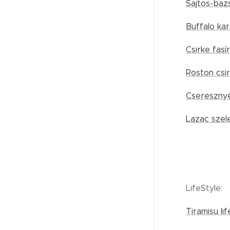
Sajtos-baz
Buffalo kar
Csirke fasír
Roston csir
Cseresznyé
Lazac sze
LifeStyle:
Tiramisu li