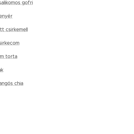
salikomos gofri
enyér
tt csirkemell
sirkecom
m torta
ak
angós chia