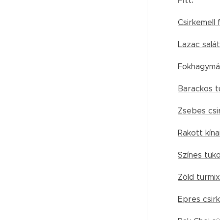
Fitt:
Csirkemell 
Lazac salát
Fokhagymá
Barackos t
Zsebes csi
Rakott kína
Színes tükö
Zöld turmix
Epres csirk