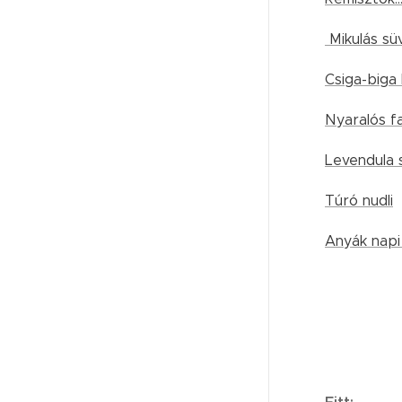
Mikulás sü
Csiga-biga
Nyaralós fa
Levendula 
Túró nudli
Anyák napi