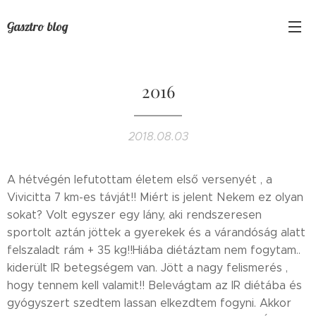
Gasztro blog
2016
2018.08.03
A hétvégén lefutottam életem első versenyét , a
Vivicitta 7 km-es távját!! Miért is jelent Nekem ez olyan
sokat? Volt egyszer egy lány, aki rendszeresen
sportolt aztán jöttek a gyerekek és a várandóság alatt
felszaladt rám + 35 kg!!Hiába diétáztam nem fogytam..
kiderült IR betegségem van. Jött a nagy felismerés ,
hogy tennem kell valamit!! Belevágtam az IR diétába és
gyógyszert szedtem lassan elkezdtem fogyni. Akkor