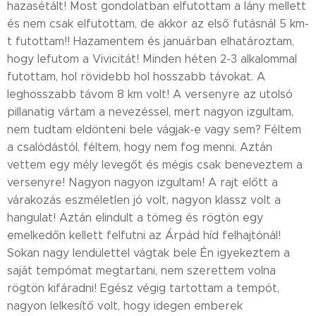
hazasétált! Most gondolatban elfutottam a lány mellett
és nem csak elfutottam, de akkor az első futásnál 5 km-
t futottam!! Hazamentem és januárban elhatároztam,
hogy lefutom a Vivicitát! Minden héten 2-3 alkalommal
futottam, hol rövidebb hol hosszabb távokat. A
leghosszabb távom 8 km volt! A versenyre az utolsó
pillanatig vártam a nevezéssel, mert nagyon izgultam,
nem tudtam eldönteni bele vágjak-e vagy sem? Féltem
a csalódástól, féltem, hogy nem fog menni. Aztán
vettem egy mély levegőt és mégis csak beneveztem a
versenyre! Nagyon nagyon izgultam! A rajt előtt a
várakozás eszméletlen jó volt, nagyon klassz volt a
hangulat! Aztán elindult a tömeg és rögtön egy
emelkedőn kellett felfutni az Árpád híd felhajtónál!
Sokan nagy lendülettel vágtak bele Én igyekeztem a
saját tempómat megtartani, nem szerettem volna
rögtön kifáradni! Egész végig tartottam a tempót,
nagyon lelkesítő volt, hogy idegen emberek