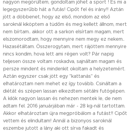
nagyon megörültem, gondoltam jöhet a sport ! És mi a
legegyszerűbb hát a futás! Cipőt fel és irány!! Aztán
jött a döbbenet, hogy az első, mondom az első
saroknál kiköptem a tüdőm és meg kellett állnom, mert
nem bírtam.. akkor ott a sarkon elsírtam magam, mert
elszomorodtam, hogy mennyire nem megy ez nekem..
Hazasétáltam. Összerogytam, mert rájöttem mennyire
nincs kondim, hova lett ami régen volt? Pár napig
teljesen össze voltam roskadva, sajnáltam magam és
persze mindent és mindenkit okoltam a helyzetemért.
Aztán egyszer csak jött egy "kattanás" és
elhatároztam nem mehet ez így tovább. Csináltam a
diétát és szépen lassan elkezdtem sétálni futógépen.
A kilók nagyon lassan és nehezen mentek le, de nem
adtam fel. 2016 januárjában már - 28 kg-nál tartottam.
Akkor elhatároztam újra megpróbálom a futást!! Cipőt
vettem és elindultam! Annál a bizonyos saroknál
eszembe jutott a lány aki ott sírva fakadt és