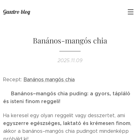
Gasztro blog
Banános-mangós chia
2025.11.09
Recept:
Banános mangós chia
Banános–mangós chia puding: a gyors, tápláló
✨
és isteni finom reggeli!
✨
Ha keresel egy olyan reggelit vagy desszertet, ami
egyszerre egészséges, laktató és krémesen finom
,
akkor a banános–mangós chia pudingot mindenképp
próbáld ki! 🥭🍌