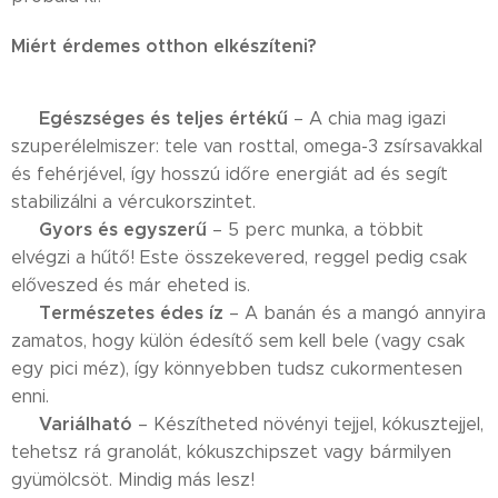
Miért érdemes otthon elkészíteni?
Egészséges és teljes értékű
✅
– A chia mag igazi
szuperélelmiszer: tele van rosttal, omega-3 zsírsavakkal
és fehérjével, így hosszú időre energiát ad és segít
stabilizálni a vércukorszintet.
Gyors és egyszerű
✅
– 5 perc munka, a többit
elvégzi a hűtő! Este összekevered, reggel pedig csak
előveszed és már eheted is.
Természetes édes íz
✅
– A banán és a mangó annyira
zamatos, hogy külön édesítő sem kell bele (vagy csak
egy pici méz), így könnyebben tudsz cukormentesen
enni.
Variálható
✅
– Készítheted növényi tejjel, kókusztejjel,
tehetsz rá granolát, kókuszchipszet vagy bármilyen
gyümölcsöt. Mindig más lesz!