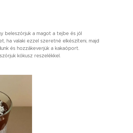
gy beleszórjuk a magot a tejbe és jól
, ha valaki ezzel szeretné elkészíteni, majd
unk és hozzákeverjük a kakaóport.
zórjuk kókusz reszelékkel.