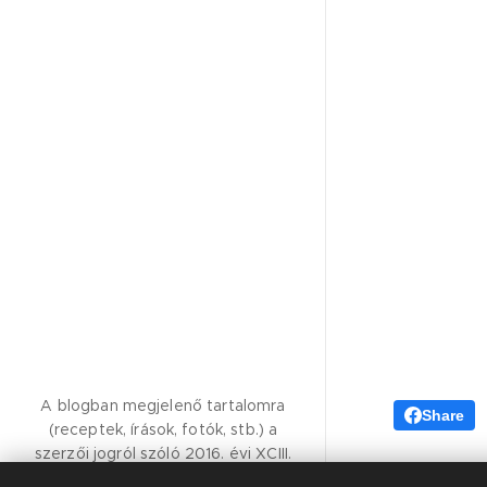
A blogban megjelenő tartalomra
Share
(receptek, írások, fotók, stb.) a
szerzői jogról szóló 2016. évi XCIII.
törvény vonatkozik.Kérem, hogy