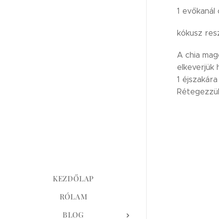
1 evőkanál
kókusz res
A chia mago
elkeverjük 
1 éjszakár
Rétegezzük
KEZDŐLAP
RÓLAM
BLOG