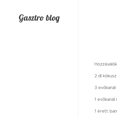
Gasztro blog
Hozzávalók
2 dl kókusz
3 evőkanál
1 evőkanál 
1 érett ba