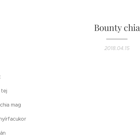
Bounty chia
2018.04.15
:
 tej
 chia mag
nyírfacukor
nán