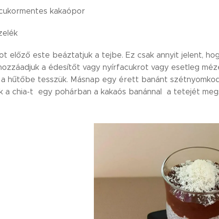
 cukormentes kakaópor
zelék
t előző este beáztatjuk a tejbe. Ez csak annyit jelent, ho
hozzáadjuk a édesítőt vagy nyírfacukrot vagy esetleg mézet
a a hűtőbe tesszük. Másnap egy érett banánt szétnyomkod
 a chia-t egy pohárban a kakaós banánnal a tetejét megs