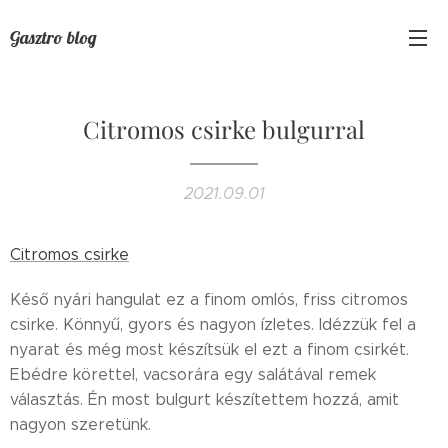
Gasztro blog
Citromos csirke bulgurral
2021.09.01
Citromos csirke
Késő nyári hangulat ez a finom omlós, friss citromos
csirke. Könnyű, gyors és nagyon ízletes. Idézzük fel a
nyarat és még most készítsük el ezt a finom csirkét.
Ebédre körettel, vacsorára egy salátával remek
választás. Én most bulgurt készítettem hozzá, amit
nagyon szeretünk.