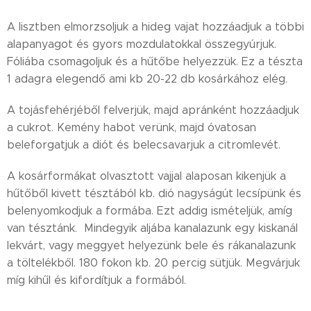
A lisztben elmorzsoljuk a hideg vajat hozzáadjuk a többi
alapanyagot és gyors mozdulatokkal összegyúrjuk.
Fóliába csomagoljuk és a hűtőbe helyezzük. Ez a tészta
1 adagra elegendő ami kb 20-22 db kosárkához elég.
A tojásfehérjéből felverjük, majd apránként hozzáadjuk
a cukrot. Kemény habot verünk, majd óvatosan
beleforgatjuk a diót és belecsavarjuk a citromlevét.
A kosárformákat olvasztott vajjal alaposan kikenjük a
hűtőből kivett tésztából kb. dió nagyságút lecsípünk és
belenyomkodjuk a formába. Ezt addig ismételjük, amíg
van tésztánk. Mindegyik aljába kanalazunk egy kiskanál
lekvárt, vagy meggyet helyezünk bele és rákanalazunk
a töltelékből. 180 fokon kb. 20 percig sütjük. Megvárjuk
míg kihűl és kifordítjuk a formából.