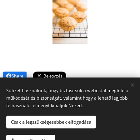
Share
Sütiket használunk, hogy biztosítsuk a weboldal megfelelő
működését és biztonságát, valamint hogy a lehető legjobb
felhasználói élményt kínáljuk Neked.
A blogban megjelenő tartalomra (receptek, írások, fotók, stb.)
Csak a legszükségesebbek elfogadása
a szerzői jogról szóló 2016. évi XCIII. törvény
vonatkozik.Kérem, hogy felhasználásához kérjen engedélyt!
Köszönöm!!