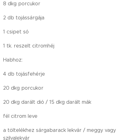
8 dkg porcukor
2 db tojássárgája
1 csipet só
1 tk. reszelt citromhéj
Habhoz:
4 db tojásfehérje
20 dkg porcukor
20 dkg darált dió / 15 dkg darált mák
fél citrom leve
a töltelékhez sárgabarack lekvár / meggy vagy
szilvalekvár