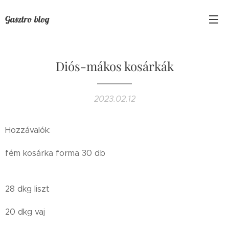
Gasztro blog
Diós-mákos kosárkák
2023.02.12
Hozzávalók:
fém kosárka forma 30 db
28 dkg liszt
20 dkg vaj