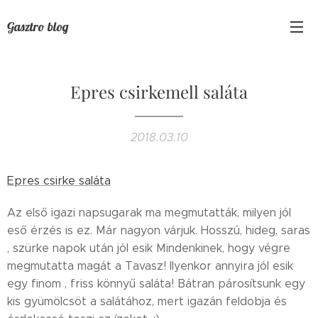
Gasztro blog
Epres csirkemell saláta
2018.03.10
Epres csirke saláta
Az első igazi napsugarak ma megmutatták, milyen jól
eső érzés is ez. Már nagyon várjuk. Hosszú, hideg, saras
, szürke napok után jól esik Mindenkinek, hogy végre
megmutatta magát a Tavasz! Ilyenkor annyira jól esik
egy finom , friss könnyű saláta! Bátran párosítsunk egy
kis gyümölcsöt a salátához, mert igazán feldobja és