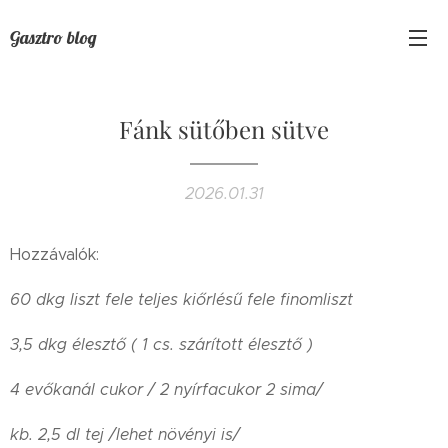
Gasztro blog
Fánk sütőben sütve
2026.01.31
Hozzávalók:
60 dkg liszt fele teljes kiőrlésű fele finomliszt
3,5 dkg élesztő ( 1 cs. szárított élesztő )
4 evőkanál cukor / 2 nyírfacukor 2 sima/
kb. 2,5 dl tej /lehet növényi is/