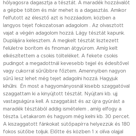
hólyagosra dagasztja a tésztát. A maradék hozzávalót
a gépbe töltöm és már mehet is a dagasztás. Amikor
felfutott az élesztő azt is hozzáadom, közben a
langyos tejet fokozatosan adagolom . Az olvasztott
vajat a végén adagolom hozzá. Lágy tésztát kapunk.
Duplájára kelesztem. A megkelt tésztát lisztezett
felületre borítom és finoman átgyúrom. Amíg kelt
elkészítettem a csokis tölteléket. A fekete csokis
pudingot a megadottnál kevesebb tejjel és édesítővel
vagy cukorral sűrűbbre főztem. Amennyiben nagyon
sűrű lesz lehet még tejet adagolni hozzá. Hagyjuk
kihűlni. Én most a hagyományosnál kisebb szaggatóval
szaggattam ki a kinyújtott tésztát. Nyújtani kb. ujj
vastagságúra kell. A szaggatást és az újra gyúrást a
maradék tésztából addig ismételem , amíg elfogy a
tészta. Letakarom és hagyom még kelni kb. 30 percet.
A kiszaggatott fánkokat sütőpapírra helyezzük és 180
fokos sütőbe toljuk. Előtte és közben 1 x olíva olajjal