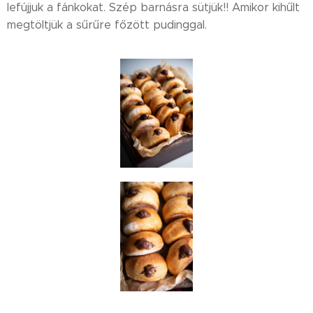
lefújjuk a fánkokat. Szép barnásra sütjük!! Amikor kihűlt
megtöltjük a sűrűre főzött pudinggal.