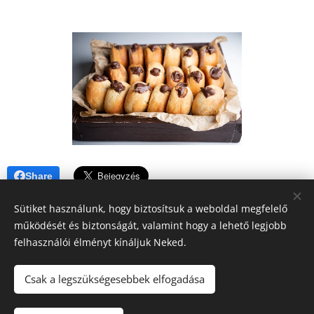
Share
Sütiket használunk, hogy biztosítsuk a weboldal megfelelő
működését és biztonságát, valamint hogy a lehető legjobb
felhasználói élményt kínáljuk Neked.
A blogban megjelenő tartalomra (receptek, írások, fotók, stb.)
Csak a legszükségesebbek elfogadása
a szerzői jogról szóló 2016. évi XCIII. törvény
vonatkozik.Kérem, hogy felhasználásához kérjen engedélyt!
Köszönöm!!