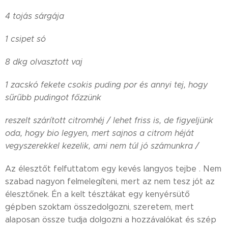
4 tojás sárgája
1 csipet só
8 dkg olvasztott vaj
1 zacskó fekete csokis puding por és annyi tej, hogy
sűrűbb pudingot főzzünk
reszelt szárított citromhéj / lehet friss is, de figyeljünk
oda, hogy bio legyen, mert sajnos a citrom héját
vegyszerekkel kezelik, ami nem túl jó számunkra /
Az élesztőt felfuttatom egy kevés langyos tejbe . Nem
szabad nagyon felmelegíteni, mert az nem tesz jót az
élesztőnek. Én a kelt tésztákat egy kenyérsütő
gépben szoktam összedolgozni, szeretem, mert
alaposan össze tudja dolgozni a hozzávalókat és szép