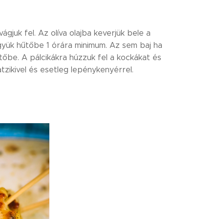
gjuk fel. Az olíva olajba keverjük bele a
gyük hűtőbe 1 órára minimum. Az sem baj ha
őbe. A pálcikákra húzzuk fel a kockákat és
tzikivel és esetleg lepénykenyérrel.