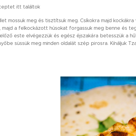
eptet itt találtok
let mossuk meg és tisztítsuk meg. Csíkokra majd kockákra vá
, majd a felkockázott húsokat forgassuk meg benne és te
 előző este elvégezzük és egész éjszakára betesszük a hűt
yőbe süssük meg minden oldalát szép pirosra. Kínáljuk Tza