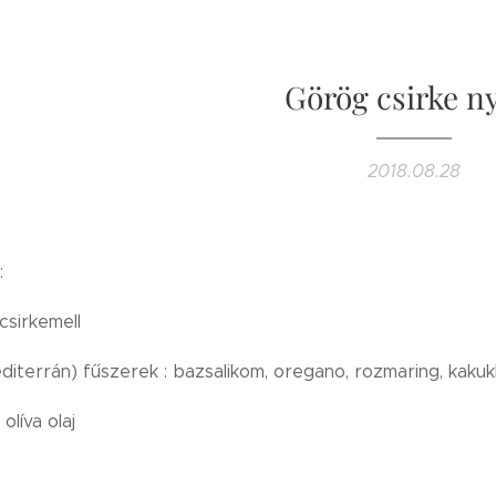
Görög csirke n
2018.08.28
:
csirkemell
diterrán) fűszerek : bazsalikom, oregano, rozmaring, kakuk
olíva olaj