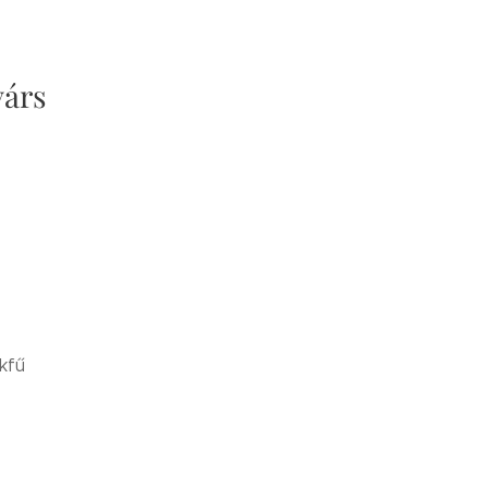
yárs
kfű