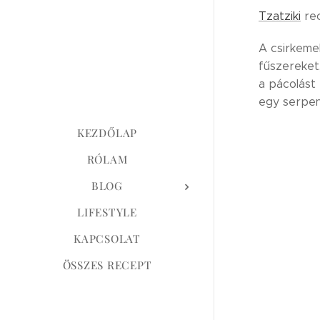
Tzatziki
rec
A csirkemel
fűszereket
a pácolást
egy serpen
KEZDŐLAP
RÓLAM
BLOG
LIFESTYLE
KAPCSOLAT
ÖSSZES RECEPT