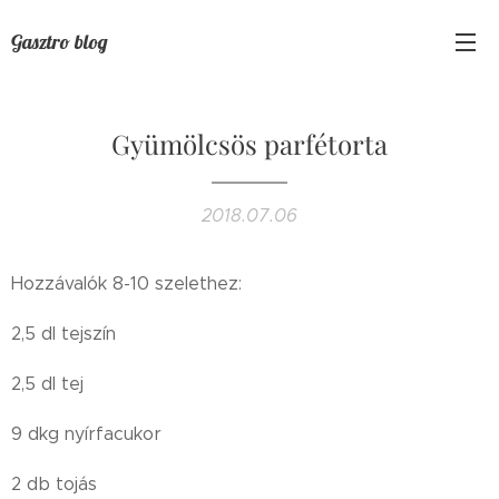
Gasztro blog
Gyümölcsös parfétorta
2018.07.06
Hozzávalók 8-10 szelethez:
2,5 dl tejszín
2,5 dl tej
9 dkg nyírfacukor
2 db tojás