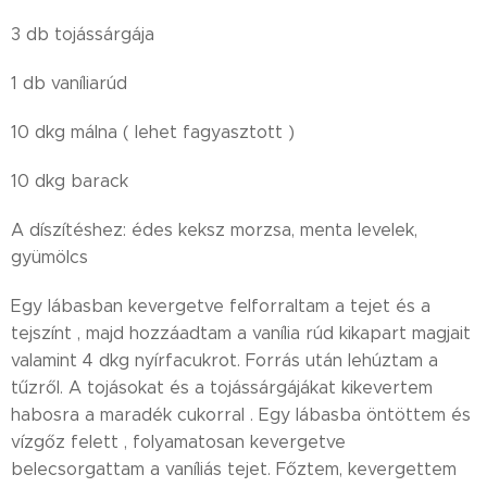
3 db tojássárgája
1 db vaníliarúd
10 dkg málna ( lehet fagyasztott )
10 dkg barack
A díszítéshez: édes keksz morzsa, menta levelek,
gyümölcs
Egy lábasban kevergetve felforraltam a tejet és a
tejszínt , majd hozzáadtam a vanília rúd kikapart magjait
valamint 4 dkg nyírfacukrot. Forrás után lehúztam a
tűzről. A tojásokat és a tojássárgájákat kikevertem
habosra a maradék cukorral . Egy lábasba öntöttem és
vízgőz felett , folyamatosan kevergetve
belecsorgattam a vaníliás tejet. Főztem, kevergettem