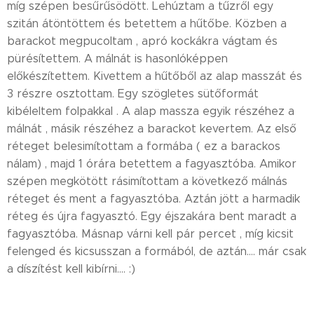
míg szépen besűrűsödött. Lehúztam a tűzről egy
szitán átöntöttem és betettem a hűtőbe. Közben a
barackot megpucoltam , apró kockákra vágtam és
pürésítettem. A málnát is hasonlóképpen
előkészítettem. Kivettem a hűtőből az alap masszát és
3 részre osztottam. Egy szögletes sütőformát
kibéleltem folpakkal . A alap massza egyik részéhez a
málnát , másik részéhez a barackot kevertem. Az első
réteget belesimítottam a formába ( ez a barackos
nálam) , majd 1 órára betettem a fagyasztóba. Amikor
szépen megkötött rásimítottam a következő málnás
réteget és ment a fagyasztóba. Aztán jött a harmadik
réteg és újra fagyasztó. Egy éjszakára bent maradt a
fagyasztóba. Másnap várni kell pár percet , míg kicsit
felenged és kicsusszan a formából, de aztán.... már csak
a díszítést kell kibírni.... :)