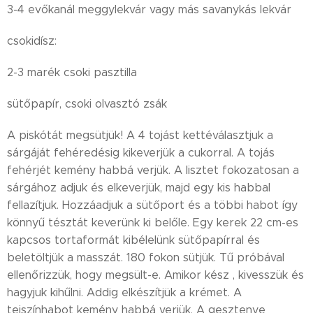
3-4 evőkanál meggylekvár vagy más savanykás lekvár
csokidísz:
2-3 marék csoki pasztilla
sütőpapír, csoki olvasztó zsák
A piskótát megsütjük! A 4 tojást kettéválasztjuk a
sárgáját fehéredésig kikeverjük a cukorral. A tojás
fehérjét kemény habbá verjük. A lisztet fokozatosan a
sárgához adjuk és elkeverjük, majd egy kis habbal
fellazítjuk. Hozzáadjuk a sütőport és a többi habot így
könnyű tésztát keverünk ki belőle. Egy kerek 22 cm-es
kapcsos tortaformát kibélelünk sütőpapírral és
beletöltjük a masszát. 180 fokon sütjük. Tű próbával
ellenőrizzük, hogy megsült-e. Amikor kész , kivesszük és
hagyjuk kihűlni. Addig elkészítjük a krémet. A
tejszínhabot kemény habbá verjük. A gesztenye