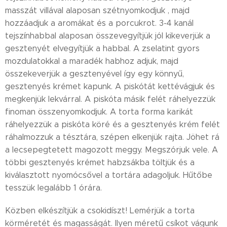
masszát villával alaposan szétnyomkodjuk , majd
hozzáadjuk a aromákat és a porcukrot. 3-4 kanál
tejszínhabbal alaposan összevegyítjük jól kikeverjük a
gesztenyét elvegyítjük a habbal. A zselatint gyors
mozdulatokkal a maradék habhoz adjuk, majd
összekeverjük a gesztenyével így egy könnyű,
gesztenyés krémet kapunk. A piskótát kettévágjuk és
megkenjük lekvárral. A piskóta másik felét ráhelyezzük
finoman összenyomkodjuk. A torta forma karikát
ráhelyezzük a piskóta köré és a gesztenyés krém felét
ráhalmozzuk a tésztára, szépen elkenjük rajta. Jöhet rá
a lecsepegtetett magozott meggy. Megszórjuk vele. A
többi gesztenyés krémet habzsákba töltjük és a
kiválasztott nyomócsővel a tortára adagoljuk. Hűtőbe
tesszük legalább 1 órára.
Közben elkészítjük a csokidíszt! Lemérjük a torta
körméretét és magasságát. Ilyen méretű csíkot vágunk