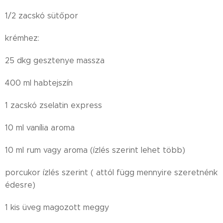
1/2 zacskó sütőpor
krémhez:
25 dkg gesztenye massza
400 ml habtejszín
1 zacskó zselatin express
10 ml vanília aroma
10 ml rum vagy aroma (ízlés szerint lehet több)
porcukor ízlés szerint ( attól függ mennyire szeretnénk
édesre)
1 kis üveg magozott meggy