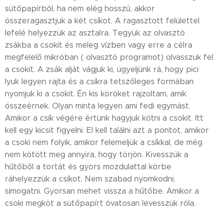
sütőpapírból, ha nem elég hosszú, akkor
összeragasztjuk a két csíkot. A ragasztott felülettel
lefelé helyezzük az asztalra. Tegyük az olvasztó
zsákba a csokit és meleg vízben vagy erre a célra
megfelelő mikróban ( olvasztó programot) olvasszuk fel
a csokit. A zsák alját vágjuk ki, ügyeljünk rá, hogy pici
lyuk legyen rajta és a csíkra tetszőleges formában
nyomjuk ki a csokit. Én kis köröket rajzoltam, amik
összeérnek. Olyan minta legyen ami fedi egymást.
Amikor a csík végére értünk hagyjuk kötni a csokit. Itt
kell egy kicsit figyelni. El kell találni azt a pontot, amikor
a csoki nem folyik, amikor felemeljük a csíkkal, de még
nem kötött meg annyira, hogy törjön. Kivesszük a
hűtőből a tortát és gyors mozdulattal körbe
ráhelyezzük a csíkot. Nem szabad nyomkodni,
simogatni. Gyorsan mehet vissza a hűtőbe. Amikor a
csoki megköt a sütőpapírt óvatosan levesszük róla.