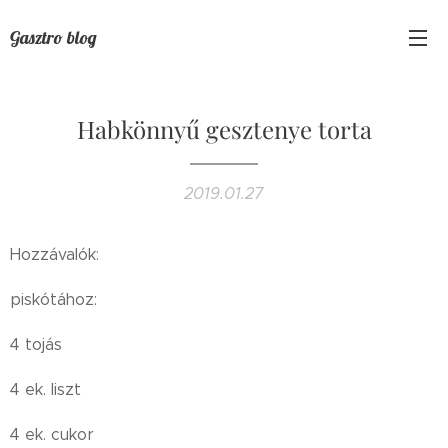
Gasztro blog
Habkönnyű gesztenye torta
2019.01.27
Hozzávalók:
piskótához:
4 tojás
4 ek. liszt
4 ek. cukor