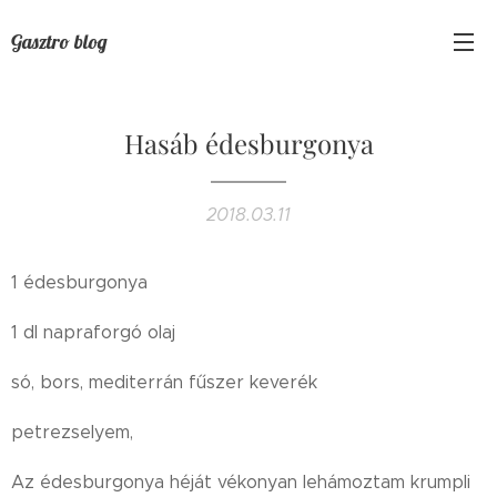
Gasztro blog
Hasáb édesburgonya
2018.03.11
1 édesburgonya
1 dl napraforgó olaj
só, bors, mediterrán fűszer keverék
petrezselyem,
Az édesburgonya héját vékonyan lehámoztam krumpli