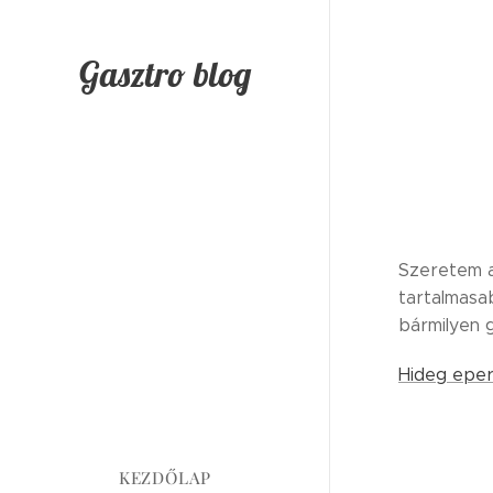
Gasztro blog
Szeretem a
tartalmasa
bármilyen 
Hideg eper
KEZDŐLAP