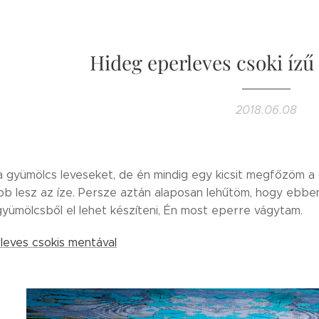
Hideg eperleves csoki ízű
2018.06.08
 gyümölcs leveseket, de én mindig egy kicsit megfőzöm a 
bb lesz az íze. Persze aztán alaposan lehűtöm, hogy ebben
gyümölcsből el lehet készíteni, Én most eperre vágytam.
leves csokis mentával