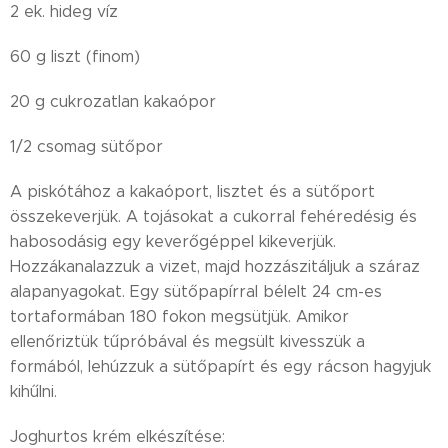
2 ek. hideg víz
60 g liszt (finom)
20 g cukrozatlan kakaópor
1/2 csomag sütőpor
A piskótához a kakaóport, lisztet és a sütőport
összekeverjük. A tojásokat a cukorral fehéredésig és
habosodásig egy keverőgéppel kikeverjük.
Hozzákanalazzuk a vizet, majd hozzászitáljuk a száraz
alapanyagokat. Egy sütőpapírral bélelt 24 cm-es
tortaformában 180 fokon megsütjük. Amikor
ellenőriztük tűpróbával és megsült kivesszük a
formából, lehúzzuk a sütőpapírt és egy rácson hagyjuk
kihűlni.
Joghurtos krém elkészítése: