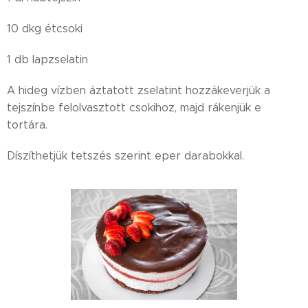
10 dkg étcsoki
1 db lapzselatin
A hideg vízben áztatott zselatint hozzákeverjük a
tejszínbe felolvasztott csokihoz, majd rákenjük e
tortára.
Díszíthetjük tetszés szerint eper darabokkal.