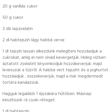
20 g vaníliás cukor
50 g cukor
3 db lapzselatin
2 dl habtejszín lágy habbá verve
1 dl tejszín lassan elkezdünk melegíteni hozzáadjuk a
cukrokat, amíg el nem olvad kevergetjük. Hideg vízben
áztatott zselatint kinyomkodjuk hozzákeverjük, majd
levesszük a tűzről. A habbá vert tejszínt és a joghurtot
hozzáadjuk , összekeverjük, majd a már megdermedt
tortára kanalazzuk.
Hagyjuk legalább 1 éjszakára hűtőben. Másnap
készítsünk rá csoki réteget:
1 dl habtejszín