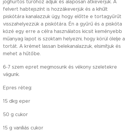
joghurtos túróhoz adjuk és alaposan átkeverjük. A
felvert habtejszínt is hozzákeverjük és a kihűlt
piskótára kanalazzuk úgy, hogy előtte e tortagyűrűt
visszahelyezzük a piskótára. Én a gyűrű és a piskóta
közé egy erre a célra használatos kicsit keményebb
műanyag lapot is szoktam helyezni, hogy körül ölelje a
tortát. A krémet lassan belekanalazzuk, elsimítjuk és
mehet a hűtőbe.
6-7 szem epret megmosunk és vékony szeletekre
vágunk.
Epres réteg:
15 dkg eper
50 g cukor
15 g vaníliás cukor