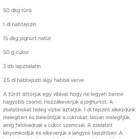
50 dkg túró
1 dl habtejszín
15 dkg joghurt natúr
50 g cukor
3 db lapzselatin
2,5 dl habtejszín lágy habbá verve
A túrót áttörjük egy villával, hogy ne legyen benne
nagyobb csomó. Hozzákeverjük a joghurtot. A
zselatinokat hideg vízbe áztatjuk. 1 dl tejszínt elkezdünk
melegíteni és beleöntjük a cukrokat, lassan melegítjük,
amíg felolvadnak a cukor szemcséi. A zselatint
kinyomkodjuk és elkeverjük a langyos tejszínben. A