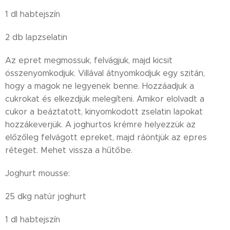
1 dl habtejszín
2 db lapzselatin
Az epret megmossuk, felvágjuk, majd kicsit
összenyomkodjuk. Villával átnyomkodjuk egy szitán,
hogy a magok ne legyenek benne. Hozzáadjuk a
cukrokat és elkezdjük melegíteni. Amikor elolvadt a
cukor a beáztatott, kinyomkodott zselatin lapokat
hozzákeverjük. A joghurtos krémre helyezzük az
előzőleg felvágott epreket, majd ráöntjük az epres
réteget. Mehet vissza a hűtőbe.
Joghurt mousse:
25 dkg natúr joghurt
1 dl habtejszín