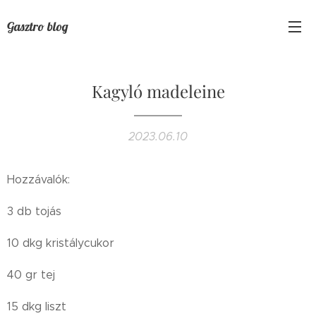
Gasztro blog
Kagyló madeleine
2023.06.10
Hozzávalók:
3 db tojás
10 dkg kristálycukor
40 gr tej
15 dkg liszt