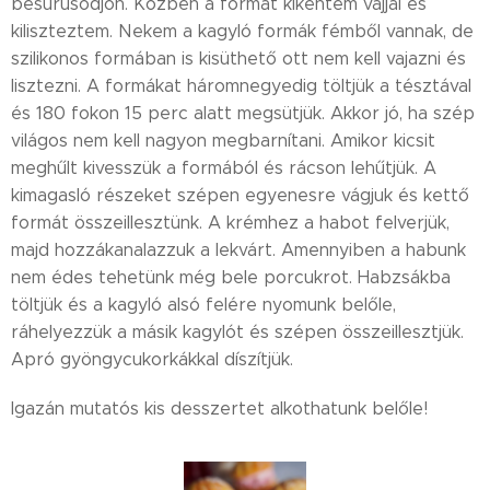
besűrűsödjön. Közben a formát kikentem vajjal és
kiliszteztem. Nekem a kagyló formák fémből vannak, de
szilikonos formában is kisüthető ott nem kell vajazni és
lisztezni. A formákat háromnegyedig töltjük a tésztával
és 180 fokon 15 perc alatt megsütjük. Akkor jó, ha szép
világos nem kell nagyon megbarnítani. Amikor kicsit
meghűlt kivesszük a formából és rácson lehűtjük. A
kimagasló részeket szépen egyenesre vágjuk és kettő
formát összeillesztünk. A krémhez a habot felverjük,
majd hozzákanalazzuk a lekvárt. Amennyiben a habunk
nem édes tehetünk még bele porcukrot. Habzsákba
töltjük és a kagyló alsó felére nyomunk belőle,
ráhelyezzük a másik kagylót és szépen összeillesztjük.
Apró gyöngycukorkákkal díszítjük.
Igazán mutatós kis desszertet alkothatunk belőle!