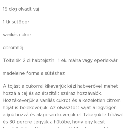
15 dkg olvadt vaj
1 tk sütőpor
vaníliás cukor
citromhéj
Töltelék: 2 dl habtejszín , 1 ek. málna vagy eperlekvár
madeleine forma a sütéshez
A tojást a cukorral kikeverjük kézi habverővel, mehet
hozzá a tej és az átszitált száraz hozzávalók.
Hozzákeverjük a vaníliás cukrot és a kezeletlen citrom
héját is belekeverjük. Az olvasztott vajat a legvégén
adjuk hozzá és alaposan keverjük el. Takarjuk le fóliával
és 30 percre tegyük a hűtőbe, hogy egy kicsit