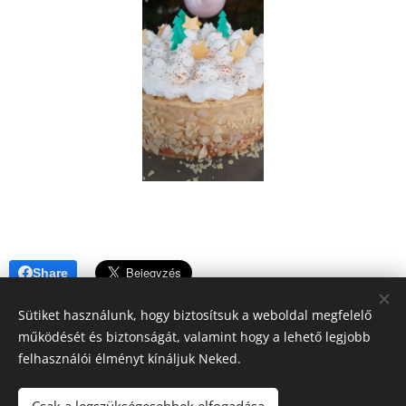
Share
Sütiket használunk, hogy biztosítsuk a weboldal megfelelő
működését és biztonságát, valamint hogy a lehető legjobb
felhasználói élményt kínáljuk Neked.
A blogban megjelenő tartalomra (receptek, írások, fotók, stb.)