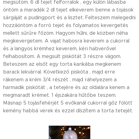
megsütöm. 6 dl tejet felforralok , egy külön lábasba
öntöm a maradék 2 dl tejet elkeverem benne a tojások
sárgáját a pudingport és a lisztet. Felteszem melegedni
hozzáöntöm a forró tejet és folyamatos kevergetés
mellett sűrűre főzöm. Hagyom hűlni, de közben néha
megkevergetem. A vajat habosra keverem a cukorral
és a langyos krémhez keverem, kéri habverővel
felhabosítom. A megsült piskótát 3 részre vágom.
Beteszem az elsőt egy torta karikába megkenem
barack lekvárral. Következő piskóta , majd erre
rákenem a krém 3/4 részét , majd ráhelyezem a
harmadik piskótát , a tetejére és az oldalára kenem a
megmaradt krémet. 1 éjszakára hűtőbe teszem.
Másnap 5 tojásfehérjét 5 evőkanál cukorral gőz fölött
kemény habbá verek és ezzel díszítem a torta tetejét.