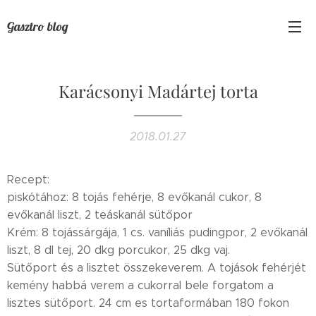
Gasztro blog
Karácsonyi Madártej torta
2018.01.27
Recept:
piskótához: 8 tojás fehérje, 8 evőkanál cukor, 8
evőkanál liszt, 2 teáskanál sütőpor
Krém: 8 tojássárgája, 1 cs. vaníliás pudingpor, 2 evőkanál
liszt, 8 dl tej, 20 dkg porcukor, 25 dkg vaj.
Sütőport és a lisztet összekeverem. A tojások fehérjét
kemény habbá verem a cukorral bele forgatom a
lisztes sütőport. 24 cm es tortaformában 180 fokon