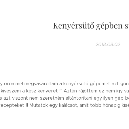
Kenyérsütő gépben sü
2018.08.02
s
y örömmel megvásároltam a kenyérsütő gépemet azt gondol
kiveszem a kész kenyeret !" Aztán rájöttem ez nem így van.
s azt viszont nem szeretném eltántorítani egy ilyen gép b
recepteket !! Mutatok egy kalácsot, amit több hónapig kís
😍