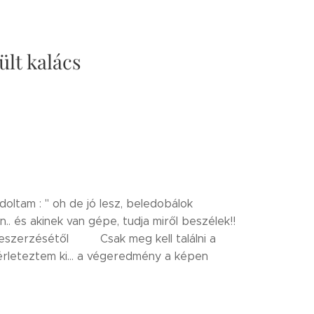
lt kalács
tam : " oh de jó lesz, beledobálok
. és akinek van gépe, tudja miről beszélek!!
eszerzésétől 😊😊Csak meg kell találni a
érleteztem ki... a végeredmény a képen