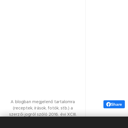
A blogban megjelenő tartalomra
Share
(receptek, írások, fotók, stb.) a
szerzői jogról szóló 2016. évi XCIII.
törvény vonatkozik.Kérem, hogy
felhasználásához kérjen