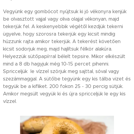
Vegyünk egy gombócot nyújtsuk ki jó vékonyra kenjük
be olvasztott vajjal vagy oliva olajjal vékonyan, majd
tekerjük fel. A keskenyebbik végétől kezdjük tekerni
ügyelve, hogy szorosra tekerjük egy kicsit mindig
húzzunk rajta amikor tekerjük. A tekerést követően
kicsit sodorjuk meg, majd hajlítsuk félkör alakúra.
Helyezzük sütőpapírral bélelt tepsire. Mikor elkészült
mind a 8 db hagyjuk még 10-15 percet pihenni.
Spricceljük le vízzel szórjuk meg sajttal, sóval vagy
szezámmaggal. A sütőbe tegyünk egy kis tálba vizet és
tegyük be a kifliket. 200 fokon 25 - 30 percig sütjük.
Amikor megsült vegyük ki és újra spricceljük le egy kis
vízzel.