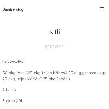
Gasztro blog
Kifli
2020.03.31
Hozzávalók:
50 dkg liszt ( 25 dkg teljes kiőrlésű 25 dkg graham vagy
25 dkg teljes kiőrlésű 25 dkg fehér )
2 tk. só
3 ek. tejföl