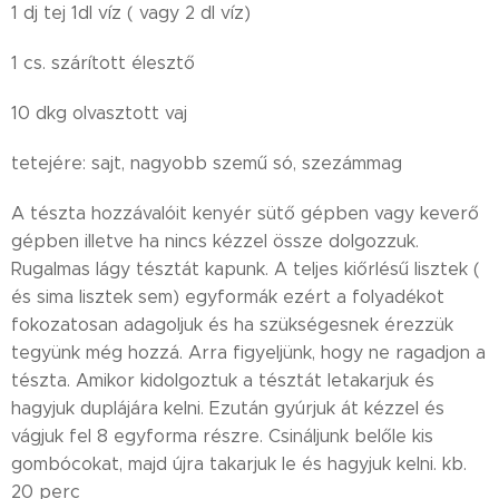
1 dj tej 1dl víz ( vagy 2 dl víz)
1 cs. szárított élesztő
10 dkg olvasztott vaj
tetejére: sajt, nagyobb szemű só, szezámmag
A tészta hozzávalóit kenyér sütő gépben vagy keverő
gépben illetve ha nincs kézzel össze dolgozzuk.
Rugalmas lágy tésztát kapunk. A teljes kiőrlésű lisztek (
és sima lisztek sem) egyformák ezért a folyadékot
fokozatosan adagoljuk és ha szükségesnek érezzük
tegyünk még hozzá. Arra figyeljünk, hogy ne ragadjon a
tészta. Amikor kidolgoztuk a tésztát letakarjuk és
hagyjuk duplájára kelni. Ezután gyúrjuk át kézzel és
vágjuk fel 8 egyforma részre. Csináljunk belőle kis
gombócokat, majd újra takarjuk le és hagyjuk kelni. kb.
20 perc