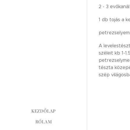
2 - 3 evőkanál
1 db tojás a 
petrezselyem,
A levelestész
széleit kb 1-1
petrezselymet 
tészta közepé
szép világosb
KEZDŐLAP
RÓLAM