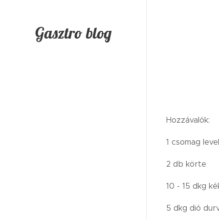
Gasztro blog
Hozzávalók:
1 csomag leve
2 db körte
10 - 15 dkg ké
5 dkg dió dur