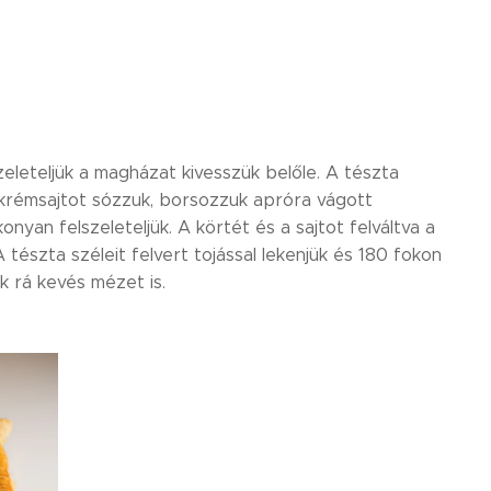
zeleteljük a magházat kivesszük belőle. A tészta
 A krémsajtot sózzuk, borsozzuk apróra vágott
yan felszeleteljük. A körtét és a sajtot felváltva a
tészta széleit felvert tojással lekenjük és 180 fokon
k rá kevés mézet is.