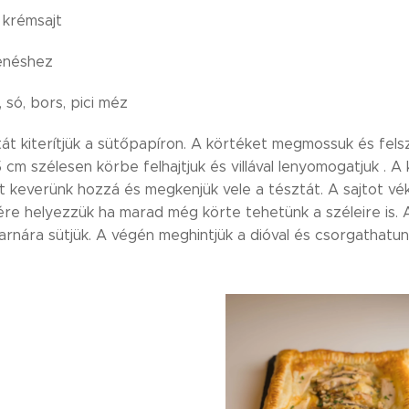
 krémsajt
kenéshez
 só, bors, pici méz
tát kiterítjük a sütőpapíron. A körtéket megmossuk és fels
.5 cm szélesen körbe felhajtjuk és villával lenyomogatjuk .
keverünk hozzá és megkenjük vele a tésztát. A sajtot vékon
re helyezzük ha marad még körte tehetünk a széleire is. A 
arnára sütjük. A végén meghintjük a dióval és csorgathatun