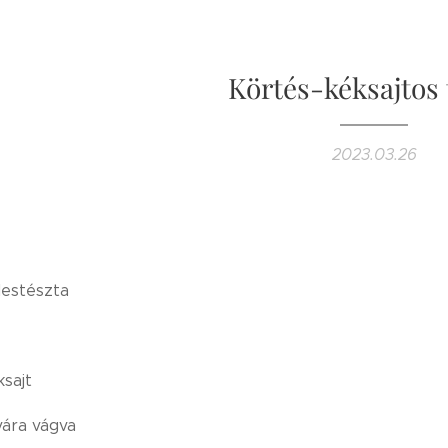
Körtés-kéksajtos 
2023.03.26
lestészta
ksajt
vára vágva