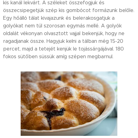
kis kanál lekvárt. A széleket összefogjuk és
összecsipegetjük szép kis gombócot formázunk belőle.
Egy hőálló tálat kivajazunk és belerakosgatjuk a
golyókat nem túl szorosan egymás mellé. A golyók
oldalát vékonyan olvasztott vajjal bekenjük, hogy ne
ragadjanak össze. Hagyjuk kelni a tálban még 15-20
percet, majd a tetejét kenjük le tojássárgájával. 180
fokos sütőben süssük amíg szépen megbarnul.