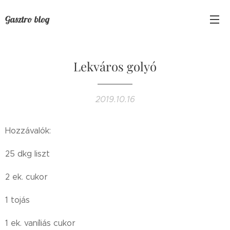
Gasztro blog
Lekváros golyó
2019.10.16
Hozzávalók:
25 dkg liszt
2 ek. cukor
1 tojás
1 ek. vaníliás cukor