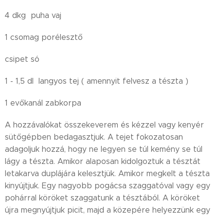
4 dkg puha vaj
1 csomag porélesztő
csipet só
1 - 1,5 dl langyos tej ( amennyit felvesz a tészta )
1 evőkanál zabkorpa
A hozzávalókat összekeverem és kézzel vagy kenyér
sütőgépben bedagasztjuk. A tejet fokozatosan
adagoljuk hozzá, hogy ne legyen se túl kemény se túl
lágy a tészta. Amikor alaposan kidolgoztuk a tésztát
letakarva duplájára kelesztjük. Amikor megkelt a tészta
kinyújtjuk. Egy nagyobb pogácsa szaggatóval vagy egy
pohárral köröket szaggatunk a tésztából. A köröket
újra megnyújtjuk picit, majd a közepére helyezzünk egy