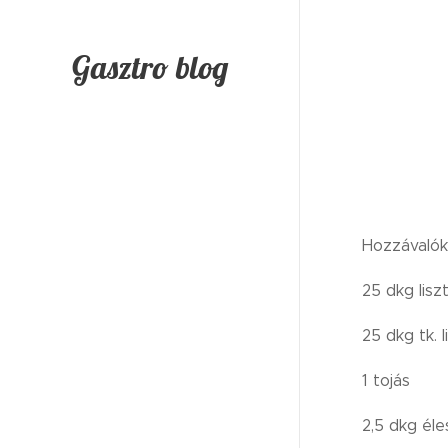
Gasztro blog
Hozzávalók
25 dkg lisz
25 dkg tk. 
1 tojás
2,5 dkg éle