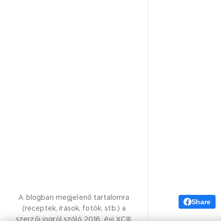
A blogban megjelenő tartalomra
Share
(receptek, írások, fotók, stb.) a
szerzői jogról szóló 2016. évi XCIII.