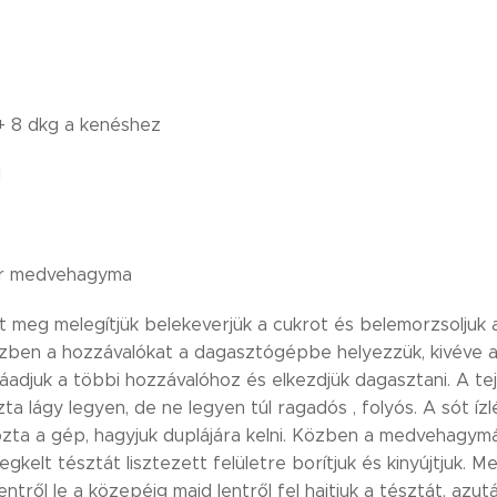
 + 8 dkg a kenéshez
l
kor medvehagyma
it meg melegítjük belekeverjük a cukrot és belemorzsoljuk a
özben a hozzávalókat a dagasztógépbe helyezzük, kivéve a t
áadjuk a többi hozzávalóhoz és elkezdjük dagasztani. A tej
ta lágy legyen, de ne legyen túl ragadós , folyós. A sót ízlé
zta a gép, hagyjuk duplájára kelni. Közben a medvehagym
egkelt tésztát lisztezett felületre borítjuk és kinyújtjuk. M
ntről le a közepéig majd lentről fel hajtjuk a tésztát, azutá