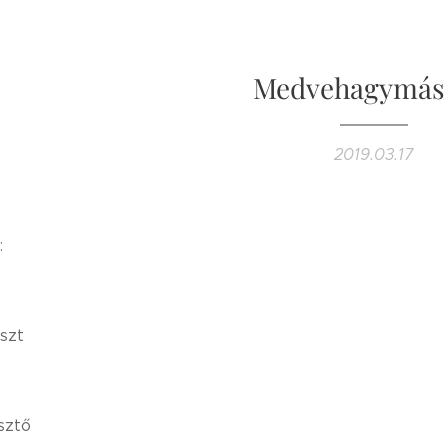
Medvehagymás
2019.03.17
:
t
liszt
sztő