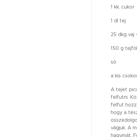
1 kk. cukor
1 dl tej
25 dkg vaj
150 g tejfö
só
a kis cso
A tejet pic
felfutni. K
felfut hozz
hogy a tész
összedolgo
vágjuk. A m
hagymát. Fe