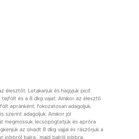
z élesztőt. Letakarjuk és hagyjuk picit
ejfölt és a 8 dkg vajat. Amikor az élesztő
fölt apránként, fokozatosan adagoljuk,
s szerint adagoljuk. Amikor jól
át megmossuk, lecsöpögtetjük és apróra
egkenjük az olvadt 8 dkg vajjal és rászórjuk a
n jobbról balra , majd balról jobbra.