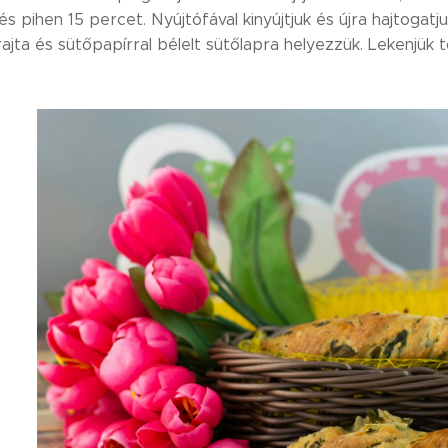
és pihen 15 percet. Nyújtófával kinyújtjuk és újra hajtogatj
ajta és sütőpapírral bélelt sütőlapra helyezzük. Lekenjük 