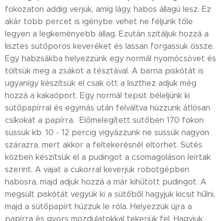
fokozaton addig verjük, amíg lágy, habos állagú lesz. Ez
akár több percet is igénybe vehet ne féljünk tőle
legyen a legkeményebb állag. Ezután szitáljuk hozzá a
lisztes sütőporos keveréket és lassan forgassuk össze.
Egy habzsákba helyezzünk egy normál nyomócsövet és
töltsük meg a zsákot a tésztával. A barna piskótát is
ugyanígy készítsük el csak ott a liszthez adjuk még
hozzá a kakaóport. Egy normál tepsit béleljünk ki
sütőpapírral és egymás után felváltva húzzunk átlósan
csíkokat a papírra. Előmelegített sütőben 170 fokon
süssük kb. 10 - 12 percig vigyázzunk ne süssük nagyon
szárazra, mert akkor a feltekerésnél eltörhet. Sütés
közben készítsük el a pudingot a csomagoláson leírtak
szerint. A vajat a cukorral keverjük robotgépben
habosra, majd adjuk hozzá a már kihűtött pudingot. A
megsült piskótát vegyük ki a sütőből hagyjuk kicsit hűlni,
majd a sütőpapírt húzzuk le róla. Helyezzük újra a
papírra és gyors mozdulatokkal tekerjük fel. Hagyjuk