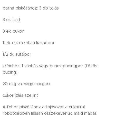
barna piskótához: 3 db tojás
3 ek. liszt
3 ek. cukor
1 ek. cukrozatlan kakaópor
1/2 tk. sütőpor
krémhez: 1 vaníliás vagy puncs pudingpor (főzős
puding)
20 dkg vaj vagy margarin
cukor ízlés szerint
A fehér piskótához a tojásokat a cukorral
robotgépben lassan összekeverjük, majd magas