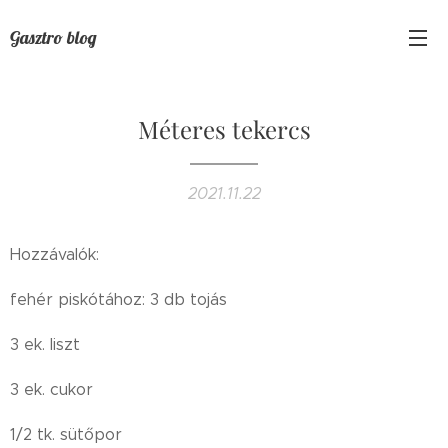
Gasztro blog
Méteres tekercs
2021.11.22
Hozzávalók:
fehér piskótához: 3 db tojás
3 ek. liszt
3 ek. cukor
1/2 tk. sütőpor