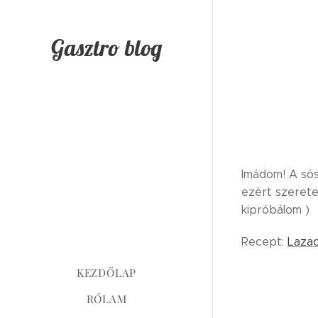
Gasztro blog
Imádom! A sós
ezért szeretek
kipróbálom )
Recept:
Laza
KEZDŐLAP
RÓLAM