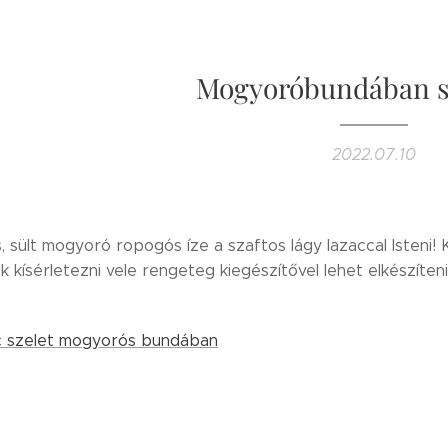
Mogyoróbundában sü
2022.07.10
, sült mogyoró ropogós íze a szaftos lágy lazaccal Isteni!
 kísérletezni vele rengeteg kiegészítővel lehet elkészíteni
c szelet mogyorós bundában