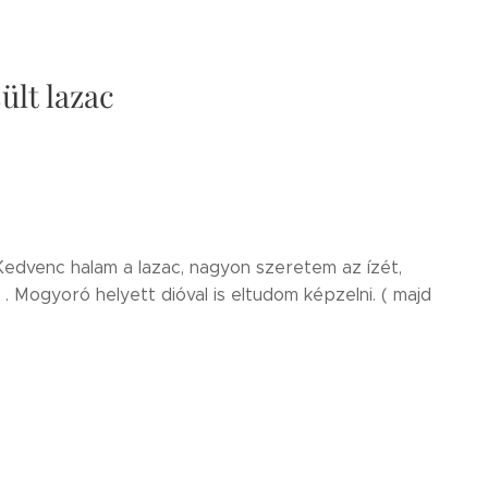
lt lazac
 Kedvenc halam a lazac, nagyon szeretem az ízét,
 . Mogyoró helyett dióval is eltudom képzelni. ( majd