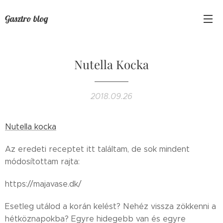
Gasztro blog
Nutella Kocka
2018.09.26
Nutella kocka
Az eredeti receptet itt találtam, de sok mindent
módosítottam rajta:
https://majavase.dk/
Esetleg utálod a korán kelést? Nehéz vissza zökkenni a
hétköznapokba? Egyre hidegebb van és egyre