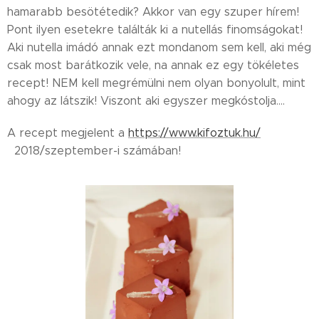
hamarabb besötétedik? Akkor van egy szuper hírem!
Pont ilyen esetekre találták ki a nutellás finomságokat!
Aki nutella imádó annak ezt mondanom sem kell, aki még
csak most barátkozik vele, na annak ez egy tökéletes
recept! NEM kell megrémülni nem olyan bonyolult, mint
ahogy az látszik! Viszont aki egyszer megkóstolja....
A recept megjelent a
https://www.kifoztuk.hu/
2018/szeptember-i számában!