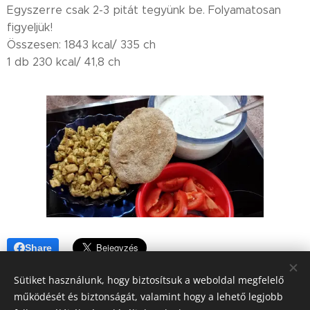
Egyszerre csak 2-3 pitát tegyünk be. Folyamatosan
figyeljük!
Összesen: 1843 kcal/ 335 ch
1 db 230 kcal/ 41,8 ch
Share
Sütiket használunk, hogy biztosítsuk a weboldal megfelelő
működését és biztonságát, valamint hogy a lehető legjobb