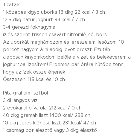
Tzatziki:
1 közepes kígyó uborka 18 dkg 22 kcal / 3 ch
12,5 dkg natúr joghurt 93 kcal / 7 ch
3-4 gerezd fokhagyma
ízlés szerint frissen csavart citromlé, só, bors
Az uborkát meghámozom és lereszelem, lesózom. 10
percet hagyom állni addig levet ereszt. Ezután
alaposan kinyomkodom belőle a vizet és belekeverem a
joghurtba. Ízesítem! Érdemes pár órára hűtőbe tenni,
hogy az ízek össze érjenek!
Összesen: 115 kcal és 10 ch
Pita graham lisztből
3 dl langyos víz
2 evőkanál olíva olaj 212 kcal / 0 ch
40 dkg gramah liszt 1400 kcal/ 288 ch
10 dkg teljes kiőrlésű liszt 231 kcal/ 47 ch
1 csomag por élesztő vagy 3 dkg élasztő