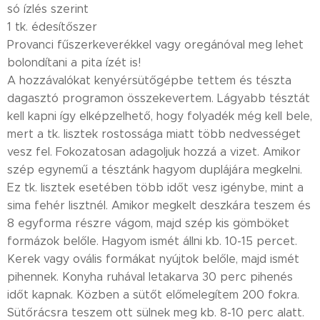
só ízlés szerint
1 tk. édesítőszer
Provanci fűszerkeverékkel vagy oregánóval meg lehet
bolondítani a pita ízét is!
A hozzávalókat kenyérsütőgépbe tettem és tészta
dagasztó programon összekevertem. Lágyabb tésztát
kell kapni így elképzelhető, hogy folyadék még kell bele,
mert a tk. lisztek rostossága miatt több nedvességet
vesz fel. Fokozatosan adagoljuk hozzá a vizet. Amikor
szép egynemű a tésztánk hagyom duplájára megkelni.
Ez tk. lisztek esetében több időt vesz igénybe, mint a
sima fehér lisztnél. Amikor megkelt deszkára teszem és
8 egyforma részre vágom, majd szép kis gömböket
formázok belőle. Hagyom ismét állni kb. 10-15 percet.
Kerek vagy ovális formákat nyújtok belőle, majd ismét
pihennek. Konyha ruhával letakarva 30 perc pihenés
időt kapnak. Közben a sütőt előmelegítem 200 fokra.
Sütőrácsra teszem ott sülnek meg kb. 8-10 perc alatt.