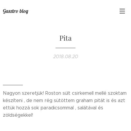
Gasztro blog
Pita
2018.08.20
Nagyon szeretjük! Roston sült csirkemell mellé szoktam
készíteni , de nem rég sütöttem graham pitát is és azt
ettük hozzá sok paradicsommal , salátával és
zöldségekkel!