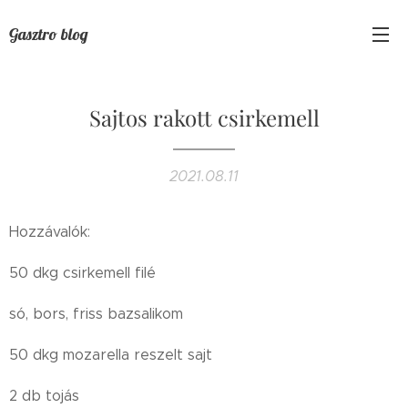
Gasztro blog
Sajtos rakott csirkemell
2021.08.11
Hozzávalók:
50 dkg csirkemell filé
só, bors, friss bazsalikom
50 dkg mozarella reszelt sajt
2 db tojás