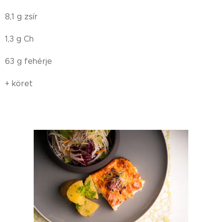
8,1 g zsír
1,3 g Ch
63 g fehérje
+ köret