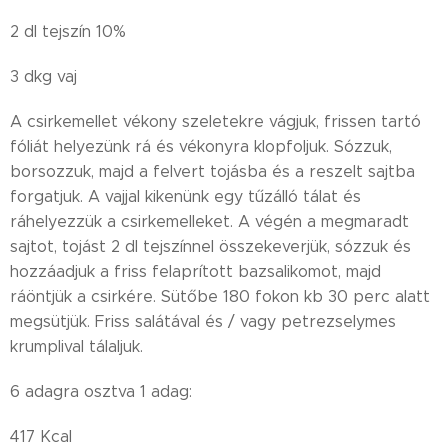
2 dl tejszín 10%
3 dkg vaj
A csirkemellet vékony szeletekre vágjuk, frissen tartó
fóliát helyezünk rá és vékonyra klopfoljuk. Sózzuk,
borsozzuk, majd a felvert tojásba és a reszelt sajtba
forgatjuk. A vajjal kikenünk egy tűzálló tálat és
ráhelyezzük a csirkemelleket. A végén a megmaradt
sajtot, tojást 2 dl tejszínnel összekeverjük, sózzuk és
hozzáadjuk a friss felaprított bazsalikomot, majd
ráöntjük a csirkére. Sütőbe 180 fokon kb 30 perc alatt
megsütjük. Friss salátával és / vagy petrezselymes
krumplival tálaljuk.
6 adagra osztva 1 adag:
417 Kcal