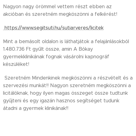
Nagyon nagy örömmel vettem részt ebben az
akcióban és szeretném megköszönni a felkérést!
https://www.segitsuti.hu/sutiarveres/licitek
Mint a bemásolt oldalon is láthatjátok a felajánlásokból
1.480.736 Ft gyűlt össze, amin A Bókay
gyermekklinikának fognak vásárolni kapnográf
készüléket!
Szeretném Mindenkinek megköszönni a részvételt és a
szervezési munkát!! Nagyon szeretném megköszönni a
licitálóknak, hogy ilyen magas összeget össze tudtunk
gyűjteni és egy igazán hasznos segítséget tudunk
átadni a gyermek klinikának!!