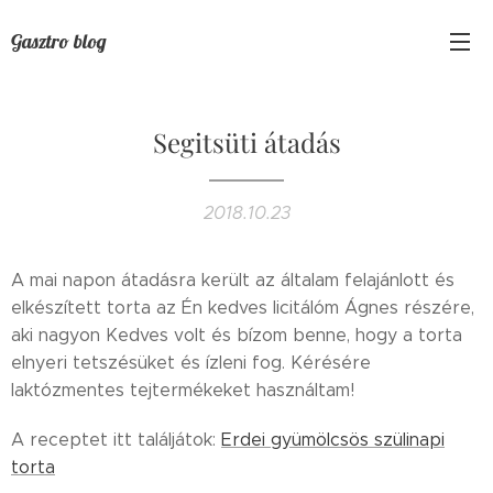
Gasztro blog
Segitsüti átadás
2018.10.23
A mai napon átadásra került az általam felajánlott és
elkészített torta az Én kedves licitálóm Ágnes részére,
aki nagyon Kedves volt és bízom benne, hogy a torta
elnyeri tetszésüket és ízleni fog. Kérésére
laktózmentes tejtermékeket használtam!
A receptet itt találjátok:
Erdei gyümölcsös szülinapi
torta