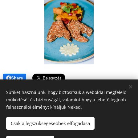
Share
Sütiket használunk, hogy biztosítsuk a weboldal megfelelő
működését és biztonságát, valamint hogy a lehető legjobb
felhasználói élményt kínáljuk Neked.
A blogban megjelenő tartalomra (receptek, írások, fotók, stb.)
Csak a legszükségesebbek elfogadása
a szerzői jogról szóló 2016. évi XCIII. törvény
vonatkozik.Kérem, hogy felhasználásához kérjen engedélyt!
Köszönöm!!