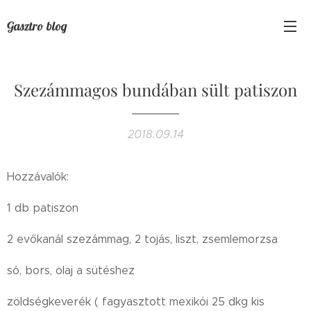
Gasztro blog
Szezámmagos bundában sült patiszon
2018.09.14
Hozzávalók:
1 db patiszon
2 evőkanál szezámmag, 2 tojás, liszt, zsemlemorzsa
só, bors, olaj a sütéshez
zöldségkeverék ( fagyasztott mexikói 25 dkg kis