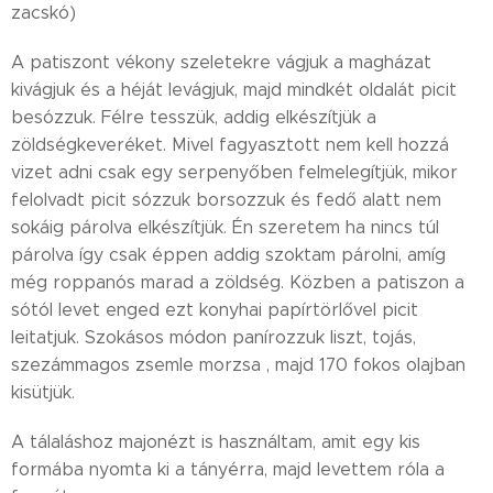
zacskó)
A patiszont vékony szeletekre vágjuk a magházat
kivágjuk és a héját levágjuk, majd mindkét oldalát picit
besózzuk. Félre tesszük, addig elkészítjük a
zöldségkeveréket. Mivel fagyasztott nem kell hozzá
vizet adni csak egy serpenyőben felmelegítjük, mikor
felolvadt picit sózzuk borsozzuk és fedő alatt nem
sokáig párolva elkészítjük. Én szeretem ha nincs túl
párolva így csak éppen addig szoktam párolni, amíg
még roppanós marad a zöldség. Közben a patiszon a
sótól levet enged ezt konyhai papírtörlővel picit
leitatjuk. Szokásos módon panírozzuk liszt, tojás,
szezámmagos zsemle morzsa , majd 170 fokos olajban
kisütjük.
A tálaláshoz majonézt is használtam, amit egy kis
formába nyomta ki a tányérra, majd levettem róla a