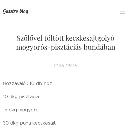
Gasztro blog
Szőlővel töltött kecskesajtgolyó
mogyorós-pisztáciás bundában
2018.09.18
Hozzávalók 10 db-hoz :
10 dkg pisztácia
5 dkg mogyoró
30 dkg puha kecskesajt