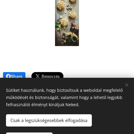
Share
Sütiket használunk, hogy biztosítsuk a weboldal megfelelő
működését és biztonságát, valamint hogy a lehető legjobb
felhasználói élményt kínáljuk Neked.
A blogban megjelenő tartalomra (receptek, írások, fotók, stb.)
Csak a legszükségesebbek elfogadása
a szerzői jogról szóló 2016. évi XCIII. törvény
vonatkozik.Kérem, hogy felhasználásához kérjen engedélyt!
Köszönöm!!