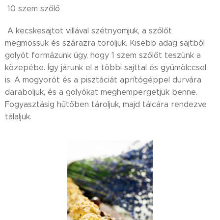
10 szem szőlő
A kecskesajtot villával szétnyomjuk, a szőlőt
megmossuk és szárazra töröljük. Kisebb adag sajtból
golyót formázunk úgy, hogy 1 szem szőlőt teszünk a
közepébe. Így járunk el a többi sajttal és gyümölccsel
is. A mogyorót és a pisztáciát aprítógéppel durvára
daraboljuk, és a golyókat meghempergetjük benne.
Fogyasztásig hűtőben tároljuk, majd tálcára rendezve
tálaljuk.