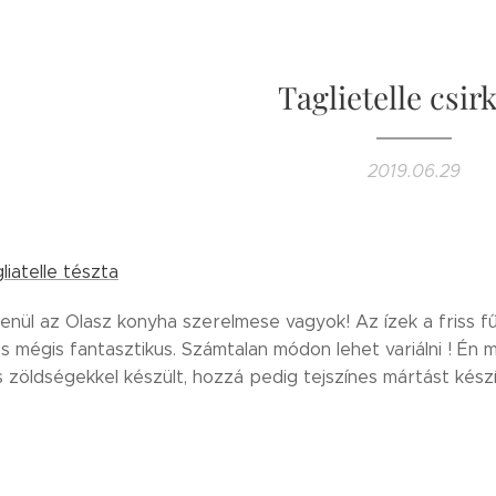
Taglietelle csir
2019.06.29
liatelle tészta
enül az Olasz konyha szerelmese vagyok! Az ízek a friss f
 mégis fantasztikus. Számtalan módon lehet variálni ! Én m
s zöldségekkel készült, hozzá pedig tejszínes mártást készít