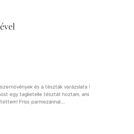
kével
űszernövények és a tészták varázslata !
ost egy taglietelle tésztát hoztam, ami
ettem! Friss parmezánnal.....