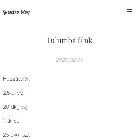
Gasztro blog
Tulumba fánk
2020.02.08
Hozzávalók:
2,5 dl víz
20 dkg vaj
1 kk. só
25 dkg liszt