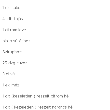
1 ek. cukor
4 db tojás
1 citrom leve
olaj a sütéshez
Sziruphoz:
25 dkg cukor
3 dl víz
1 ek. méz
1 db (kezeletlen ) reszelt citrom héj
1 db ( kezeletlen ) reszelt narancs héj