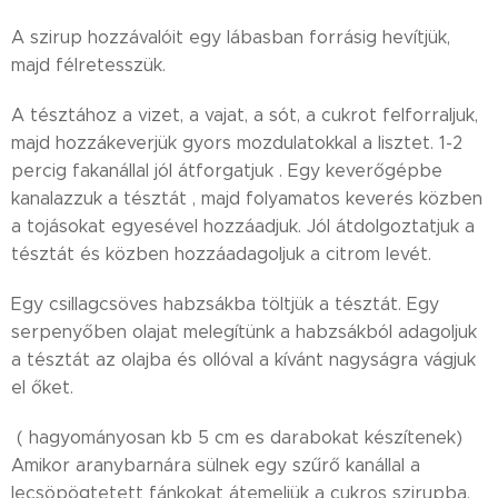
A szirup hozzávalóit egy lábasban forrásig hevítjük,
majd félretesszük.
A tésztához a vizet, a vajat, a sót, a cukrot felforraljuk,
majd hozzákeverjük gyors mozdulatokkal a lisztet. 1-2
percig fakanállal jól átforgatjuk . Egy keverőgépbe
kanalazzuk a tésztát , majd folyamatos keverés közben
a tojásokat egyesével hozzáadjuk. Jól átdolgoztatjuk a
tésztát és közben hozzáadagoljuk a citrom levét.
Egy csillagcsöves habzsákba töltjük a tésztát. Egy
serpenyőben olajat melegítünk a habzsákból adagoljuk
a tésztát az olajba és ollóval a kívánt nagyságra vágjuk
el őket.
( hagyományosan kb 5 cm es darabokat készítenek)
Amikor aranybarnára sülnek egy szűrő kanállal a
lecsöpögtetett fánkokat átemeljük a cukros szirupba.