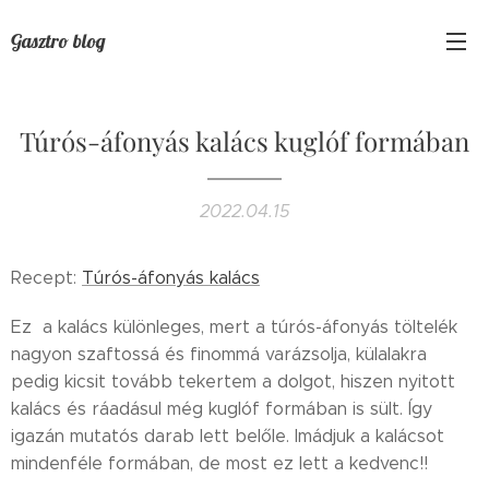
Gasztro blog
Túrós-áfonyás kalács kuglóf formában
2022.04.15
Recept:
Túrós-áfonyás kalács
Ez a kalács különleges, mert a túrós-áfonyás töltelék
nagyon szaftossá és finommá varázsolja, külalakra
pedig kicsit tovább tekertem a dolgot, hiszen nyitott
kalács és ráadásul még kuglóf formában is sült. Így
igazán mutatós darab lett belőle. Imádjuk a kalácsot
mindenféle formában, de most ez lett a kedvenc!!