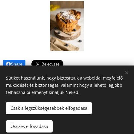
Share
Sütiket használunk, hogy biztosítsuk a weboldal megfelelő
működését és biztonságát, valamint hogy a lehető legjobb
felhasználói élményt kínáljuk Neked.
A blogban megjelenő tartalomra (receptek, írások, fotók, stb.)
Csak a legszükségesebbek elfogadása
a szerzői jogról szóló 2016. évi XCIII. törvény
vonatkozik.Kérem, hogy felhasználásához kérjen engedélyt!
Köszönöm!!
Összes elfogadása
Sütik