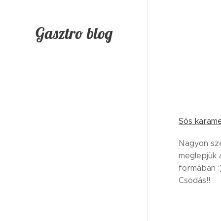
Gasztro blog
Sós karamel
Nagyon sze
meglepjük a
formában :)
Csodás!!