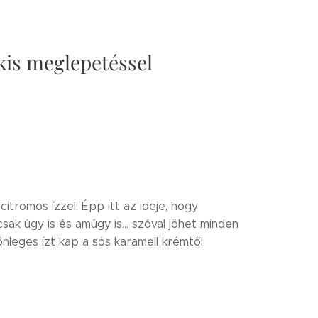
 kis meglepetéssel
tromos ízzel. Épp itt az ideje, hogy
sak úgy is és amúgy is... szóval jöhet minden
nleges ízt kap a sós karamell krémtől.