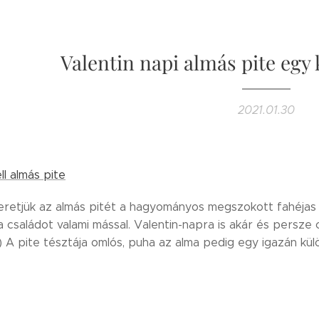
Valentin napi almás pite egy
2021.01.30
l almás pite
retjük az almás pitét a hagyományos megszokott fahéjas ci
 családot valami mással. Valentin-napra is akár és persze c
 A pite tésztája omlós, puha az alma pedig egy igazán külö