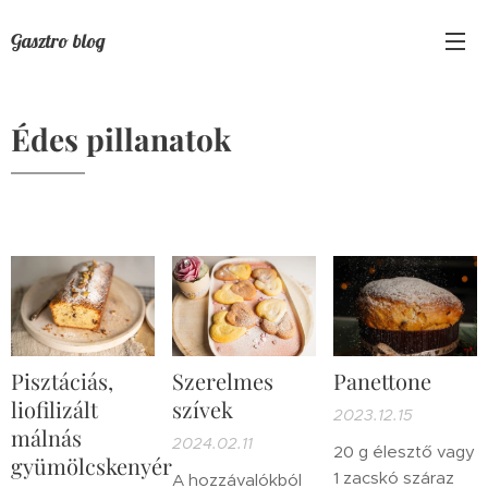
Gasztro blog
Édes pillanatok
Pisztáciás,
Szerelmes
Panettone
liofilizált
szívek
2023.12.15
málnás
2024.02.11
20 g élesztő vagy
gyümölcskenyér
1 zacskó száraz
A hozzávalókból