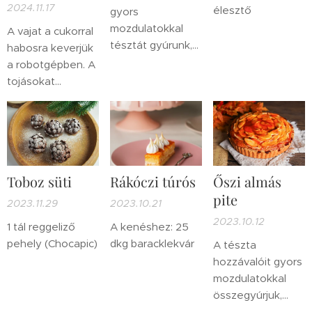
2024.11.17
élesztő
gyors
mozdulatokkal
A vajat a cukorral
tésztát gyúrunk,
habosra keverjük
egy gombóc
a robotgépben. A
vaníliásat és egy
tojásokat
gombót kakaósat,
egyesével
majd lefóliázzuk
hozzáadjuk,
és 1-2 órára
közben a lisztet
hűtőbe
kanalazzuk és
helyezzük.
folyamatosan
Toboz süti
Rákóczi túrós
Őszi almás
keverjük a
pite
gépben nem
2023.11.29
2023.10.21
nagy fokozaton.
2023.10.12
1 tál reggeliző
A kenéshez: 25
Hozzáadjuk a
pehely (Chocapic)
dkg baracklekvár
A tészta
sütőport és a
hozzávalóit gyors
tejet, majd kézzel
mozdulatokkal
hozzákeverjük a
összegyúrjuk,
felaprított
fóliába