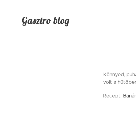
Gasztro blog
Könnyed, puha
volt a hűtőbe
Recept:
Banán