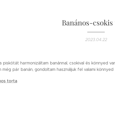
Banános-csokis 
2023.04.22
 piskótát harmonizáltam banánnal, csokival és könnyed vaní
n még pár banán, gondoltam használjuk fel valami könnyed 
os torta