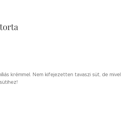
torta
liás krémmel. Nem kifejezetten tavaszi süt, de mivel
sütihez!