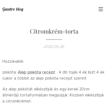
Gasztro blog
Citromkrém-torta
2022.06.26
Hozzávalók:
piskóta:
Alap piskóta recept
4 db tojás 4 ek liszt 4 ek
cukor a többit az alap piskóta recept szerint
Az alap piskótát elkészítjük és egy kerek 20cm
átmérőjű tortaformában megsütjük. Közben elkészítjük
a citromkrémet.