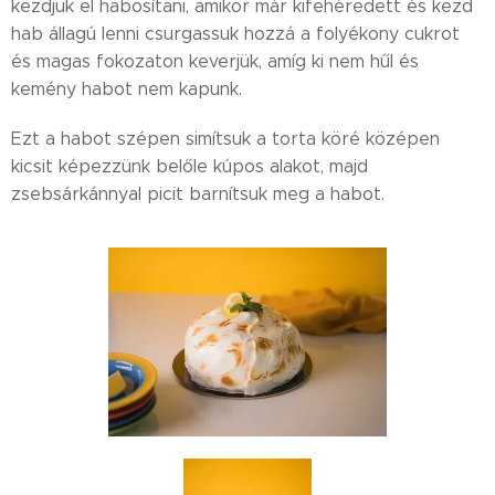
kezdjük el habosítani, amikor már kifehéredett és kezd
hab állagú lenni csurgassuk hozzá a folyékony cukrot
és magas fokozaton keverjük, amíg ki nem hűl és
kemény habot nem kapunk.
Ezt a habot szépen simítsuk a torta köré középen
kicsit képezzünk belőle kúpos alakot, majd
zsebsárkánnyal picit barnítsuk meg a habot.