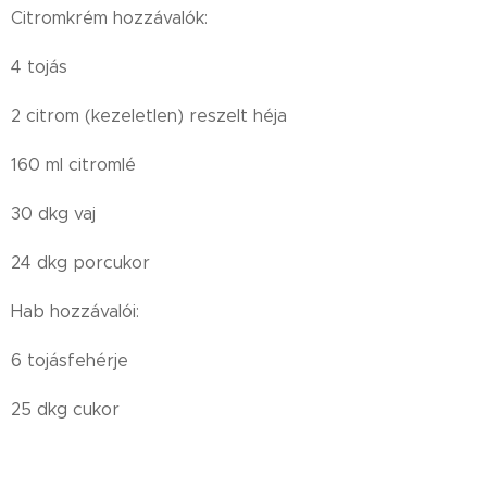
Citromkrém hozzávalók:
4 tojás
2 citrom (kezeletlen) reszelt héja
160 ml citromlé
30 dkg vaj
24 dkg porcukor
Hab hozzávalói:
6 tojásfehérje
25 dkg cukor