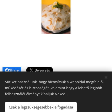
Share
Sütiket használunk, hogy biztosítsuk a weboldal megfelelő
működését és biztonságát, valamint hogy a lehető legjobb
felhasználói élményt kínáljuk Neked.
A blogban megjelenő tartalomra (receptek, írások, fotók, stb.)
Csak a legszükségesebbek elfogadása
a szerzői jogról szóló 2016. évi XCIII. törvény