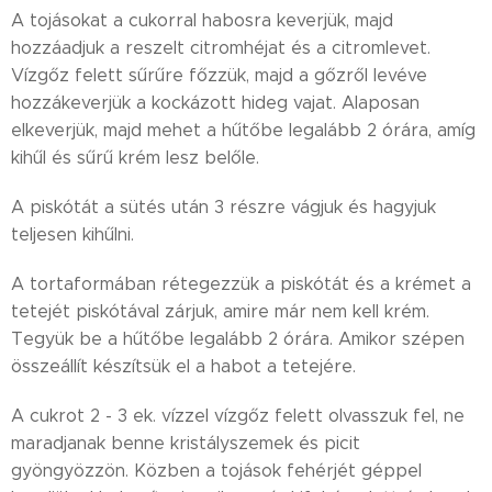
A tojásokat a cukorral habosra keverjük, majd
hozzáadjuk a reszelt citromhéjat és a citromlevet.
Vízgőz felett sűrűre főzzük, majd a gőzről levéve
hozzákeverjük a kockázott hideg vajat. Alaposan
elkeverjük, majd mehet a hűtőbe legalább 2 órára, amíg
kihűl és sűrű krém lesz belőle.
A piskótát a sütés után 3 részre vágjuk és hagyjuk
teljesen kihűlni.
A tortaformában rétegezzük a piskótát és a krémet a
tetejét piskótával zárjuk, amire már nem kell krém.
Tegyük be a hűtőbe legalább 2 órára. Amikor szépen
összeállít készítsük el a habot a tetejére.
A cukrot 2 - 3 ek. vízzel vízgőz felett olvasszuk fel, ne
maradjanak benne kristályszemek és picit
gyöngyözzön. Közben a tojások fehérjét géppel