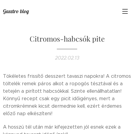
Gasztro blog
Citromos-habcsók pite
2022.02.13
Tökéletes frissítő desszert tavaszi napokra! A citromos
töltelék remek páros alkot a ropogós tésztával és a
tetején a pirított habcsókkal. Szinte ellenállhatatlan!
Könnyű recept csak egy picit időigényes, mert a
citromkrémnek kicsit dermednie kell, ezért érdemes
előző nap elkészíteni!
A hosszú tél után már kifejezetten jól esnek ezek a