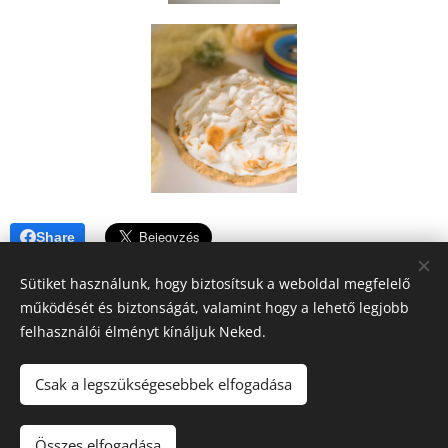
Share
Sütiket használunk, hogy biztosítsuk a weboldal megfelelő
működését és biztonságát, valamint hogy a lehető legjobb
felhasználói élményt kínáljuk Neked.
A blogban megjelenő tartalomra (receptek, írások, fotók, stb.)
Csak a legszükségesebbek elfogadása
a szerzői jogról szóló 2016. évi XCIII. törvény
vonatkozik.Kérem, hogy felhasználásához kérjen engedélyt!
Köszönöm!!
Összes elfogadása