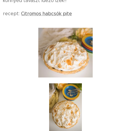
könnyed tavaszt idéző ízek!!
recept:
Citromos habcsók pite