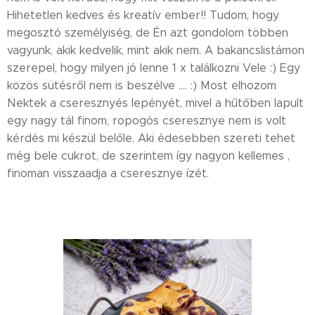
Hihetetlen kedves és kreatív ember!! Tudom, hogy
megosztó személyiség, de Én azt gondolom többen
vagyunk, akik kedvelik, mint akik nem. A bakancslistámon
szerepel, hogy milyen jó lenne 1 x találkozni Vele :) Egy
közös sütésről nem is beszélve .... :) Most elhozom
Nektek a cseresznyés lepényét, mivel a hűtőben lapult
egy nagy tál finom, ropogós cseresznye nem is volt
kérdés mi készül belőle. Aki édesebben szereti tehet
még bele cukrot, de szerintem így nagyon kellemes ,
finoman visszaadja a cseresznye ízét.