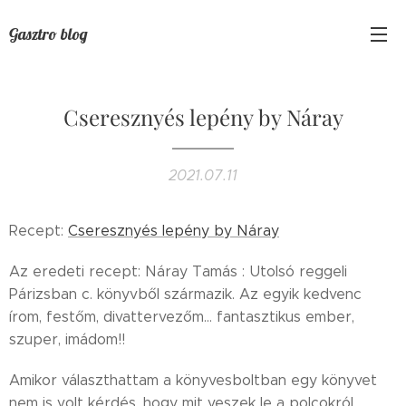
Gasztro blog
Cseresznyés lepény by Náray
2021.07.11
Recept:
Cseresznyés lepény by Náray
Az eredeti recept: Náray Tamás : Utolsó reggeli
Párizsban c. könyvből származik. Az egyik kedvenc
írom, festőm, divattervezőm... fantasztikus ember,
szuper, imádom!!
Amikor választhattam a könyvesboltban egy könyvet
nem is volt kérdés, hogy mit veszek le a polcokról.