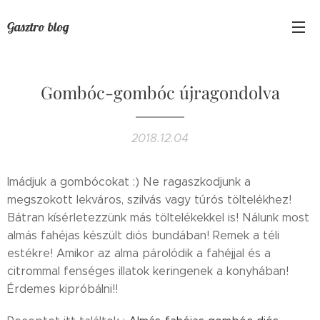
Gasztro blog
Gombóc-gombóc újragondolva
2018.12.04
Imádjuk a gombócokat :) Ne ragaszkodjunk a
megszokott lekváros, szilvás vagy túrós töltelékhez!
Bátran kísérletezzünk más töltelékekkel is! Nálunk most
almás fahéjas készült diós bundában! Remek a téli
estékre! Amikor az alma párolódik a fahéjjal és a
citrommal fenséges illatok keringenek a konyhában!
Érdemes kipróbálni!!