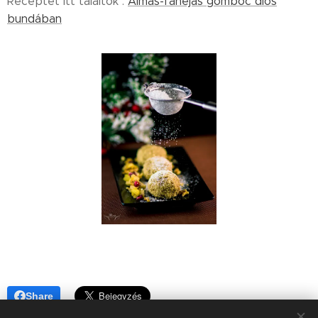
Receptet itt találtok :
Almás-fahéjas gombóc diós
bundában
Share