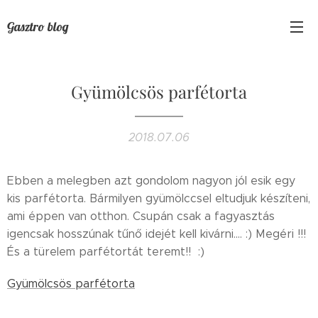
Gasztro blog
Gyümölcsös parfétorta
2018.07.06
Ebben a melegben azt gondolom nagyon jól esik egy
kis parfétorta. Bármilyen gyümölccsel eltudjuk készíteni,
ami éppen van otthon. Csupán csak a fagyasztás
igencsak hosszúnak tűnő idejét kell kivárni.... :) Megéri !!!
És a türelem parfétortát teremt!! :)
Gyümölcsös parfétorta