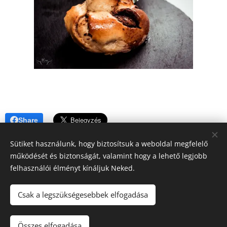
Share
Sütiket használunk, hogy biztosítsuk a weboldal megfelelő
működését és biztonságát, valamint hogy a lehető legjobb
felhasználói élményt kínáljuk Neked.
A blogban megjelenő tartalomra (receptek, írások, fotók, stb.)
Csak a legszükségesebbek elfogadása
a szerzői jogról szóló 2016. évi XCIII. törvény
vonatkozik.Kérem, hogy felhasználásához kérjen engedélyt!
Köszönöm!!
Összes elfogadása