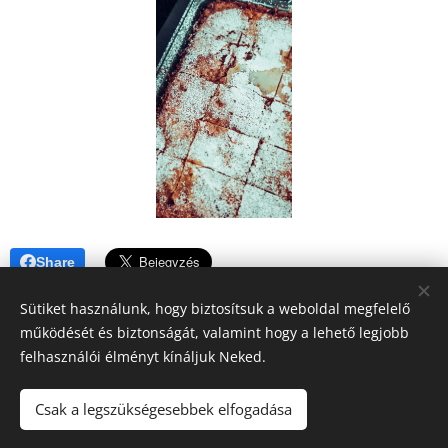
Share
Sütiket használunk, hogy biztosítsuk a weboldal megfelelő
működését és biztonságát, valamint hogy a lehető legjobb
felhasználói élményt kínáljuk Neked.
A blogban megjelenő tartalomra (receptek, írások, fotók, stb.)
Csak a legszükségesebbek elfogadása
a szerzői jogról szóló 2016. évi XCIII. törvény
vonatkozik.Kérem, hogy felhasználásához kérjen engedélyt!