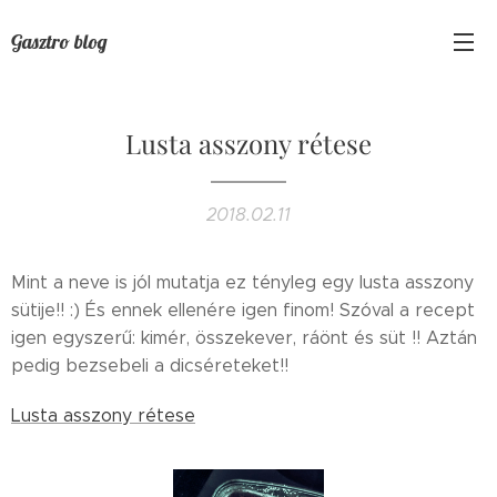
Gasztro blog
Lusta asszony rétese
2018.02.11
Mint a neve is jól mutatja ez tényleg egy lusta asszony
sütije!! :) És ennek ellenére igen finom! Szóval a recept
igen egyszerű: kimér, összekever, ráönt és süt !! Aztán
pedig bezsebeli a dicséreteket!!
Lusta asszony rétese