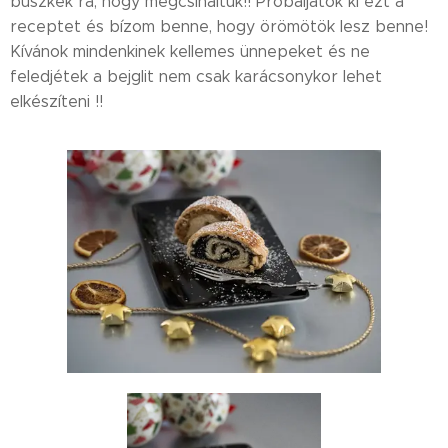
büszkék rá, hogy megcsináltuk!! Próbáljátok ki ezt a
receptet és bízom benne, hogy örömötök lesz benne!
Kívánok mindenkinek kellemes ünnepeket és ne
feledjétek a bejglit nem csak karácsonykor lehet
elkészíteni !!