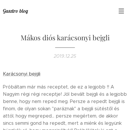
Gasztro blog
Mákos diós karácsonyi bejgli
2019.12.25
Karácsonyi bejgli
Próbáltam már más receptet, de ez a legjobb !! A
Nagyim régi régi receptje! Jól bevált bejgli és a legjobb
benne, hogy nem reped meg. Persze a repedt bejgli is
finom, de olyan sokan "paráznak" a bejgli sütéstől és
attól, hogy megreped... persze megértem, de akkor
sincs semmi gond ha repedt, mert a miénk és legyünk