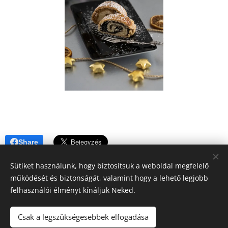
Share
Sütiket használunk, hogy biztosítsuk a weboldal megfelelő
működését és biztonságát, valamint hogy a lehető legjobb
felhasználói élményt kínáljuk Neked.
A blogban megjelenő tartalomra (receptek, írások, fotók, stb.)
Csak a legszükségesebbek elfogadása
a szerzői jogról szóló 2016. évi XCIII. törvény