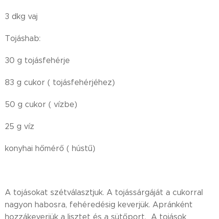
3 dkg vaj
Tojáshab:
30 g tojásfehérje
83 g cukor ( tojásfehérjéhez)
50 g cukor ( vízbe)
25 g víz
konyhai hőmérő ( hústű)
A tojásokat szétválasztjuk. A tojássárgáját a cukorral
nagyon habosra, fehéredésig keverjük. Apránként
hozzákeverjük a lisztet és a sütőport. A tojások