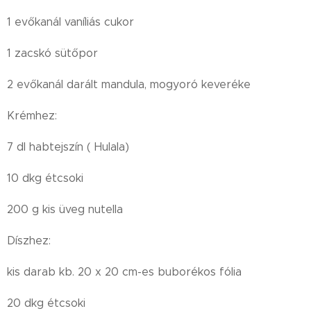
1 evőkanál vaníliás cukor
1 zacskó sütőpor
2 evőkanál darált mandula, mogyoró keveréke
Krémhez:
7 dl habtejszín ( Hulala)
10 dkg étcsoki
200 g kis üveg nutella
Díszhez:
kis darab kb. 20 x 20 cm-es buborékos fólia
20 dkg étcsoki