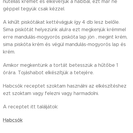
nutellás krémet és elkeverjük a habbal, ezt már ne
géppel tegyük csak kézzel.
A kihűlt piskótákat kettévágjuk így 4 db lesz belőle.
Sima piskótát helyezünk alulra ezt megkenjük krémmel
erre mandulás-mogyorós piskóta lap jön , megint krém,
sima piskóta krém és végül mandulás-mogyorós lap és
krém.
Amikor megkentünk a tortát betesszük a hűtőbe 1
órára. Tojáshabot elkészítjük a tetejére.
Habcsók receptet szoktam használni az elkészítéshez
ezt szoktam vagy felezni vagy harmadolni.
A receptet itt találjátok:
Habcsók