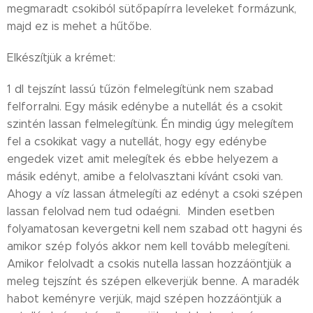
megmaradt csokiból sütőpapírra leveleket formázunk,
majd ez is mehet a hűtőbe.
Elkészítjük a krémet:
1 dl tejszínt lassú tűzön felmelegítünk nem szabad
felforralni. Egy másik edénybe a nutellát és a csokit
szintén lassan felmelegítünk. Én mindig úgy melegítem
fel a csokikat vagy a nutellát, hogy egy edénybe
engedek vizet amit melegítek és ebbe helyezem a
másik edényt, amibe a felolvasztani kívánt csoki van.
Ahogy a víz lassan átmelegíti az edényt a csoki szépen
lassan felolvad nem tud odaégni. Minden esetben
folyamatosan kevergetni kell nem szabad ott hagyni és
amikor szép folyós akkor nem kell tovább melegíteni.
Amikor felolvadt a csokis nutella lassan hozzáöntjük a
meleg tejszínt és szépen elkeverjük benne. A maradék
habot keményre verjük, majd szépen hozzáöntjük a