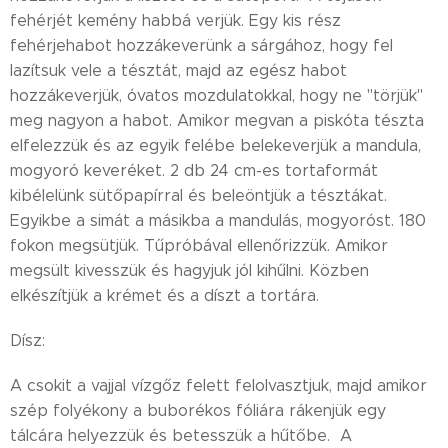
fehérjét kemény habbá verjük. Egy kis rész
fehérjehabot hozzákeverünk a sárgához, hogy fel
lazítsuk vele a tésztát, majd az egész habot
hozzákeverjük, óvatos mozdulatokkal, hogy ne "törjük"
meg nagyon a habot. Amikor megvan a piskóta tészta
elfelezzük és az egyik felébe belekeverjük a mandula,
mogyoró keveréket. 2 db 24 cm-es tortaformát
kibélelünk sütőpapírral és beleöntjük a tésztákat.
Egyikbe a simát a másikba a mandulás, mogyoróst. 180
fokon megsütjük. Tűpróbával ellenőrizzük. Amikor
megsült kivesszük és hagyjuk jól kihűlni. Közben
elkészítjük a krémet és a díszt a tortára.
Dísz:
A csokit a vajjal vízgőz felett felolvasztjuk, majd amikor
szép folyékony a buborékos fóliára rákenjük egy
tálcára helyezzük és betesszük a hűtőbe. A