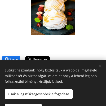
Share
Sütiket használunk, hogy biztosítsuk a weboldal megfelelő
működését és biztonságát, valamint hogy a lehető legjobb
felhasználói élményt kínáljuk Neked.
A blogban megjelenő tartalomra (receptek, írások, fotók, stb.)
Csak a legszükségesebbek elfogadása
a szerzői jogról szóló 2016. évi XCIII. törvény
vonatkozik.Kérem, hogy felhasználásához kérjen engedélyt!
Köszönöm!!