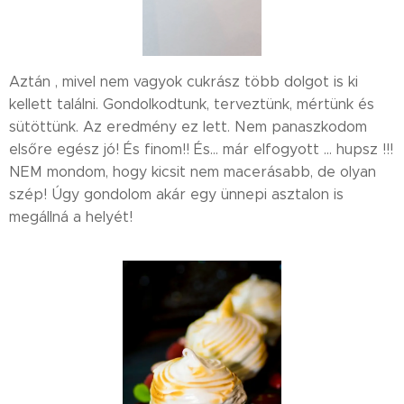
Aztán , mivel nem vagyok cukrász több dolgot is ki
kellett találni. Gondolkodtunk, terveztünk, mértünk és
sütöttünk. Az eredmény ez lett. Nem panaszkodom
elsőre egész jó! És finom!! És... már elfogyott ... hupsz !!!
NEM mondom, hogy kicsit nem macerásabb, de olyan
szép! Úgy gondolom akár egy ünnepi asztalon is
megállná a helyét!