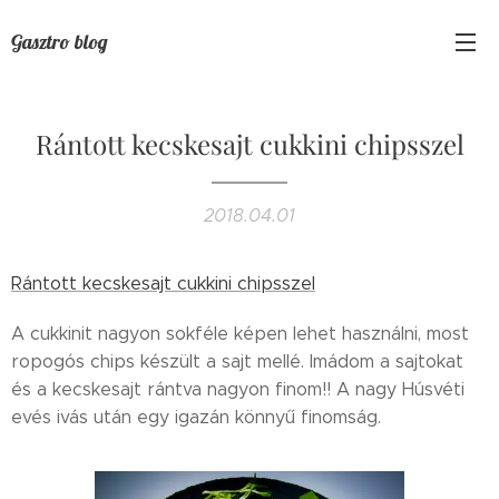
Gasztro blog
Rántott kecskesajt cukkini chipsszel
2018.04.01
Rántott kecskesajt cukkini chipsszel
A cukkinit nagyon sokféle képen lehet használni, most
ropogós chips készült a sajt mellé. Imádom a sajtokat
és a kecskesajt rántva nagyon finom!! A nagy Húsvéti
evés ivás után egy igazán könnyű finomság.