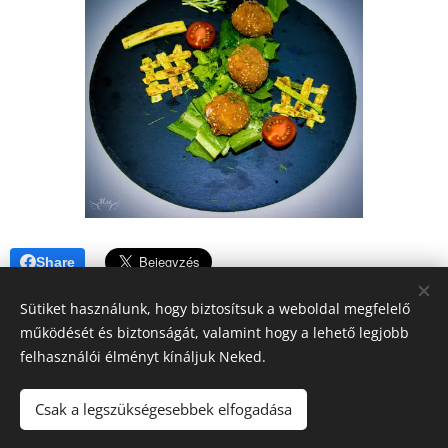
Share
Sütiket használunk, hogy biztosítsuk a weboldal megfelelő
működését és biztonságát, valamint hogy a lehető legjobb
felhasználói élményt kínáljuk Neked.
A blogban megjelenő tartalomra (receptek, írások, fotók, stb.)
Csak a legszükségesebbek elfogadása
a szerzői jogról szóló 2016. évi XCIII. törvény
vonatkozik.Kérem, hogy felhasználásához kérjen engedélyt!