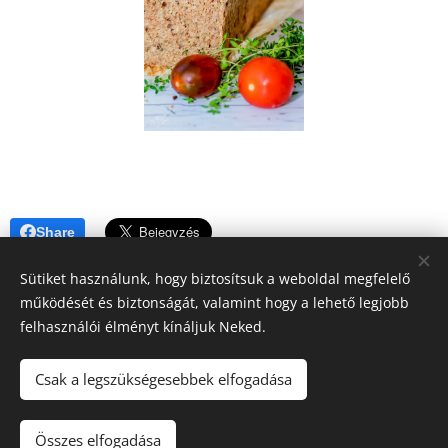
Share
Sütiket használunk, hogy biztosítsuk a weboldal megfelelő
működését és biztonságát, valamint hogy a lehető legjobb
felhasználói élményt kínáljuk Neked.
A blogban megjelenő tartalomra (receptek, írások, fotók, stb.)
Csak a legszükségesebbek elfogadása
a szerzői jogról szóló 2016. évi XCIII. törvény
vonatkozik.Kérem, hogy felhasználásához kérjen engedélyt!
Köszönöm!!
Összes elfogadása