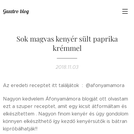
Gasztro blog
Sok magvas kenyér sült paprika
krémmel
2018.11.03
Az eredeti receptet itt találjátok : @afonyamamora
Nagyon kedvelem Áfonyamámora blogját ott olvastam
ezt a szuper receptet, amit egy kicsit átformáltam és
elkészítettem . Nagyon finom kenyér és úgy gondolom
könnyen elkészíthető így kezdő kenyérsütők is bátran
kipróbálhatják!!